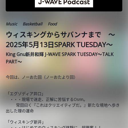
Music
Basketball
Food
ウィスキングからサバンナまで ～
2025年5月13日SPARK TUESDAY～
King Gnu新井和輝 J-WAVE SPARK TUESDAY～TALK
PART～
今回は、ノーおた回（ノーおたより回）
「エグゾディア井口」
・・・現場で迷走、正解に苦悩するOsrin。
常田曰く『これはクリエイティブだ。』新たな境地へ歩き
出した理の運命
「ウィスキング新井」
・・・はじめてのウィスキング体験に、超興奮！！