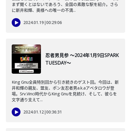
まず聞くとはないであろう、全国の素敵な駅を紹介。さら
に新井和輝、奥様への唯一の不満...
2024.01.19
|
00:29:06
忍者男見参 ～2024年1月9日SPARK
TUESDAY～
King Gnu全員特別回から引き続きのゲスト回。今回は、新
井和輝の親友、盟友、ポン友忍者男a.k.aアベタロウが登
場。Srv.Vinci時代からKing Gnuを見続け、そして、彼らを
文字通り支えて...
2024.01.12
|
00:36:31