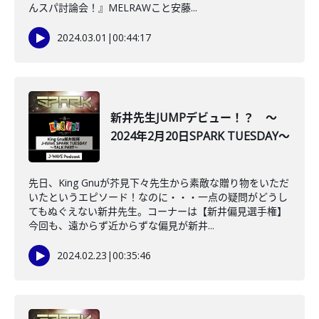
んスパ討論会！』MELRAWこと安藤...
2024.03.01
|
00:44:17
新井先生JUMPデビュー！？ ～
2024年2月20日SPARK TUESDAY～
先日、King Gnuが芥見下々先生から素敵な贈り物をいただ
いたというエピソード！なのに・・・一点の疑問がどうし
てもぬぐえない新井先生。コーナーは【新井偏見選手権】
今回も、遠からず近からずな偏見が新井...
2024.02.23
|
00:35:46