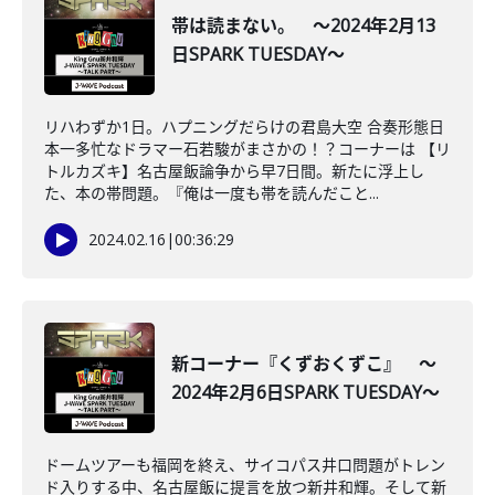
帯は読まない。 ～2024年2月13
日SPARK TUESDAY～
リハわずか1日。ハプニングだらけの君島大空 合奏形態日
本一多忙なドラマー石若駿がまさかの！？コーナーは 【リ
トルカズキ】名古屋飯論争から早7日間。新たに浮上し
た、本の帯問題。『俺は一度も帯を読んだこと...
2024.02.16
|
00:36:29
新コーナー『くずおくずこ』 ～
2024年2月6日SPARK TUESDAY～
ドームツアーも福岡を終え、サイコパス井口問題がトレン
ド入りする中、名古屋飯に提言を放つ新井和輝。そして新