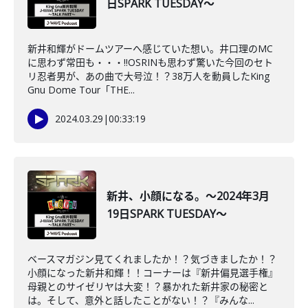
日SPARK TUESDAY～
新井和輝がドームツアーへ感じていた想い。井口理のMC
に思わず常田も・・・‼OSRINも思わず驚いた今回のセト
リ忍者男が、あの曲で大号泣！？38万人を動員したKing
Gnu Dome Tour「THE...
2024.03.29
|
00:33:19
新井、小顔になる。～2024年3月
19日SPARK TUESDAY～
ベースマガジン見てくれましたか！？気づきましたか！？
小顔になった新井和輝！！コーナーは『新井偏見選手権』
母親とのサイゼリヤは大変！？暴かれた新井家の秘密と
は。そして、意外と話したことがない！？『みんな...