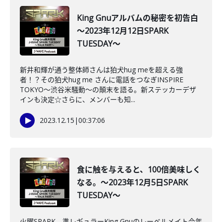
King Gnuアルバムの秘密を初告白
～2023年12月12日SPARK
TUESDAY～
新井和輝が通う整体師さんは狛犬hug meを超える強
者！？その狛犬hug me さんに電話をつなぎINSPIRE
TOKYO～渋谷米騒動～の顛末を語る。新ステッカーデザ
インも決定☆さらに、メンバーも知...
2023.12.15
|
00:37:06
食に触を与えると、100倍美味しく
なる。～2023年12月5日SPARK
TUESDAY～
火曜SPARK 準レギュラーKing Gnuのレーベルメイト今年