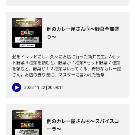
例のカレー屋さん③～野菜全部盛
り～
髪をドレッドにし、久々にお店に行った新井先生。Aセッ
ト野菜４種類を頼むと、野菜が７種類Bセット野菜７種類
を頼むと、野菜が１２種類はいってくる、奇妙なカレー屋
さん。お店の去り際に、マスターに言われた衝撃...
2023.11.22
|
00:09:11
例のカレー屋さん④～スパイスコ
ーラ～