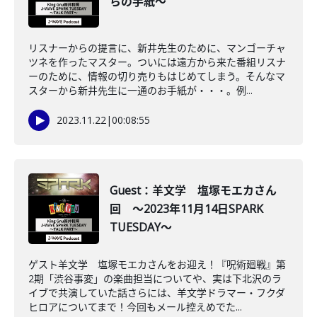
らの手紙～
リスナーからの提言に、新井先生のために、マンゴーチャ
ツネを作ったマスター。ついには遠方から来た番組リスナ
ーのために、情報の切り売りもはじめてしまう。そんなマ
スターから新井先生に一通のお手紙が・・・。例...
2023.11.22
|
00:08:55
Guest：羊文学 塩塚モエカさん
回 ～2023年11月14日SPARK
TUESDAY～
ゲスト羊文学 塩塚モエカさんをお迎え！『呪術廻戦』第
2期「渋谷事変」の楽曲担当についてや、実は下北沢のラ
イブで共演していた話さらには、羊文学ドラマー・フクダ
ヒロアについてまで！今回もメール控えめでた...