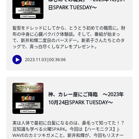
日SPARK TUESDAY～
髪型をドレッドにしてから、とうとう初めての職質に。財
布の中身に心臓バクバク体験談。そして、番組が始まっ
て、新井和輝二度目のバースデー。新弟子さんたちとのタ
ッグで、真っ白尽くしなアレをプレゼント。
2023.11.03
|
00:36:06
神、カレー屋にご降臨 ～2023年
10月24日SPARK TUESDAY～
実は人体で最初に白髪になるのは、鼻毛って知ってた！？
豆知識も学べる火曜SPARK。今回は【ハーモニクス】J-
WAVEのカミツキガメこと、新井和輝が、今回もリスナー