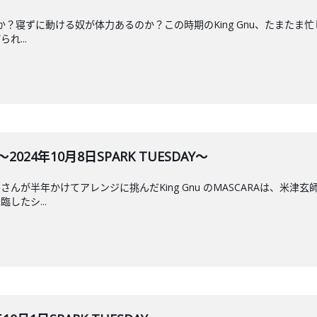
？寝ずに動ける奴が体力あるのか？この時期のKing Gnu、たまたま忙し
れ...
24年10月8日SPARK TUESDAY～
んが半年かけてアレンジに挑んだKing Gnu のMASCARAは、米
したシ...