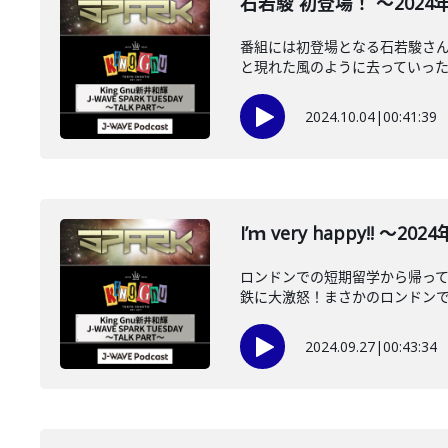
石若駿 初登場！ ～2024年1
番組には初登場となる石若駿さん
と現れた風のように去っていった石
2024.10.04
|
00:41:39
I’ｍ very happy!! ～2
ロンドンでの短期留学から帰って
鉄に大激怒！まさかのロンドンで声
2024.09.27
|
00:43:34