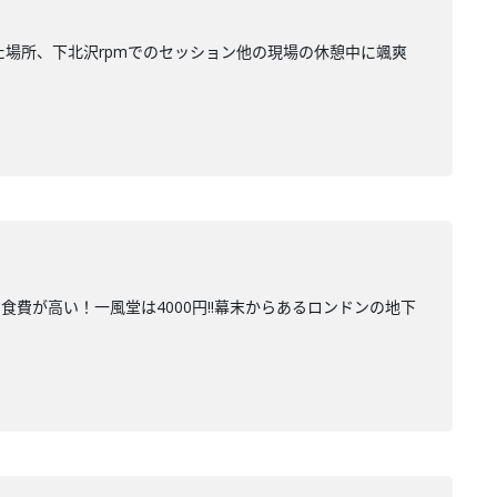
た場所、下北沢rpmでのセッション他の現場の休憩中に颯爽
費が高い！一風堂は4000円‼幕末からあるロンドンの地下