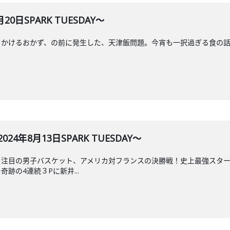
0日SPARK TUESDAY～
けるおかず、の前に発生した、天津飯問題。今宵も一択過ぎる食の話へ。9月に
4年8月13日SPARK TUESDAY～
ク注目の男子バスケット、アメリカ対フランスの決勝戦！史上最強スタ
跡の4連続３Pに新井...