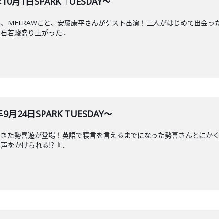
0月1日SPARK TUESDAY～
、MELRAWこと、安藤康平さんがゲスト出演！三人がはじめて出会っ
若駿盛り上がった...
024年9月24日SPARK TUESDAY～
きた勢喜遊が登場！英語で寝言を言えるまでになった勢喜さんとにかく食
をかけられる⁉『...