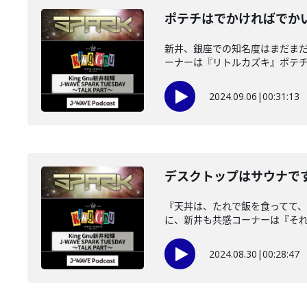
ポテチはでかければでかいほど
新井、銀座での知名度はまだま
ーナーは『リトルカズキ』ポテチく
2024.09.06
|
00:31:13
デスクトップはサウナです。 ～
『天丼は、たれで飯を食ってて、う
に、新井も共感コーナーは『それも
2024.08.30
|
00:28:47