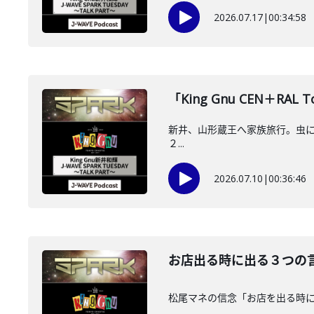
2026.07.17
|
00:34:58
「King Gnu CEN＋RAL 
新井、山形蔵王へ家族旅行。虫にビビる。ア
２...
2026.07.10
|
00:36:46
お店出る時に出る３つの言葉～
松尾マネの信念「お店を出る時に出る