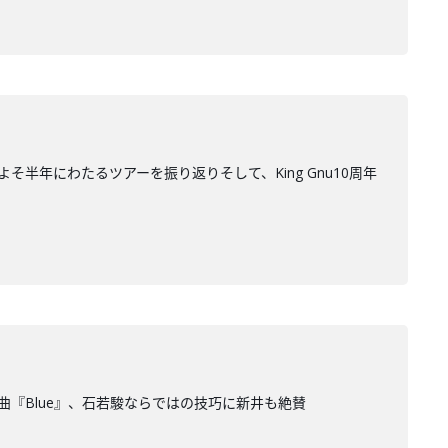
”およそ半年にわたるツアーを振り返りそして、King Gnu10周年
RADE新曲『Blue』、石若駿ならではの技巧に新井も絶賛