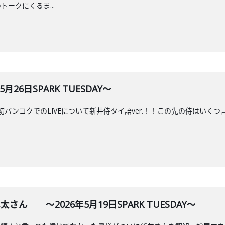
ークにくるま...
月26日SPARK TUESDAY～
ur 2026. 初バンコクでのLIVEについて新井侍タイ語ver.！！この先の侍
太さん ～2026年5月19日SPARK TUESDAY～