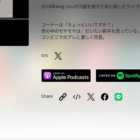
2018年King Gnuが爪痕を残すために発したラ
コーナーは「ちょっといいですか？」
世の中のモヤモヤは、だいたい新井も思っている
コンビニでのアレに激しく同意。
sns
Share