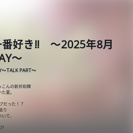
番好き‼ ～2025年8月
DAY～
AY～TALK PART～
っこんの新井和輝
いた夏。
ライブだった！？
返り
ついて、
ぶ⁉