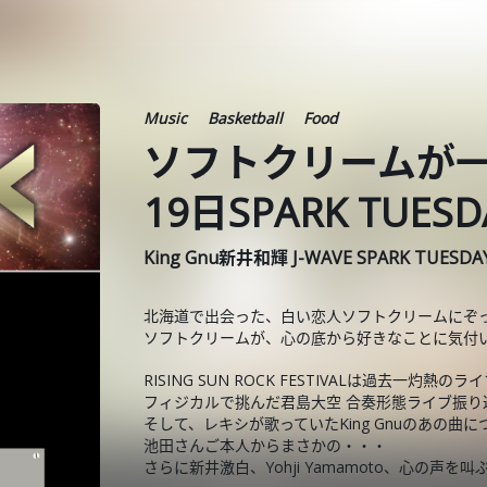
Music
Basketball
Food
ソフトクリームが一
19日SPARK TUES
King Gnu新井和輝 J-WAVE SPARK TUESD
北海道で出会った、白い恋人ソフトクリームにぞ
ソフトクリームが、心の底から好きなことに気付
RISING SUN ROCK FESTIVALは過去一灼熱の
フィジカルで挑んだ君島大空 合奏形態ライブ振り
そして、レキシが歌っていたKing Gnuのあの曲に
池田さんご本人からまさかの・・・
さらに新井激白、Yohji Yamamoto、心の声を叫