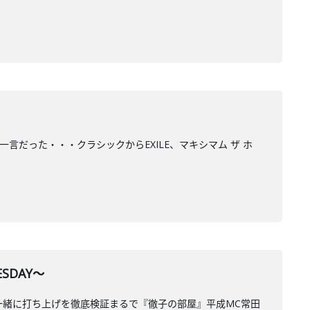
の一言だった・・・クラシックからEXILE、マキシマム ザ ホ
SDAY～
と一緒に打ち上げを徹底検証まるで『徹子の部屋』平成MC常田