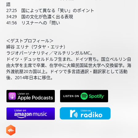
語
27:25 国によって異なる「笑い」のポイント
34:29 国の文化が色濃く出る表現
41:56 リスナーへの「問い
＜ゲストプロフィール＞
綿谷 エリナ（ワタヤ・エリナ）
ラジオパーソナリティ／マルチリンガルMC。
ドイツ・デュッセルドルフ生まれ、ドイツ育ち。国立ベルリン自
由大学を主席で卒業、在学中に大韓民国延世大学へ交換留学。海
外渡航歴20カ国以上。ドイツで多言語通訳・翻訳家として活動
後、2014年日本に移住。