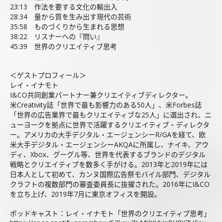
23:13 作法を要する文化の輸出入
28:34 量から質を生み出す現代の芸術
35:58 ものづくりから生まれる思想
38:22 リスナーへの『問い』
45:39 世界のクリエイティブ思考
＜ゲストプロフィール＞
レイ・イナモト
I&CO共同創業パートナー兼クリエイティブディレクター。
米Creativity誌「世界で最も影響力のある50人」、米Forbes誌
「世界の広告業界で最もクリエイティブな25人」に選出され、ニ
ューヨークを拠点に世界で活躍するクリエイティブ・ディレクタ
ー。アメリカの大手デジタル・エージェンシーR/GAを経て、欧
米大手デジタル・エージェンシーAKQAに所属し、ナイキ、アウ
ディ、Xbox、グーグル等、世界を代表するブランドのデジタル
戦略とクリエイティブを数多く手がける。2013年と2019年には
日本人として初めて、カンヌ国際広告祭モバイル部門、デジタル
クラフトの複数部門の審査委員長に抜擢された。2016年にI&CO
を立ち上げ、2019年7月に東京オフィスを開設。
ポッドキャスト：レイ・イナモト「世界のクリエイティブ思考」