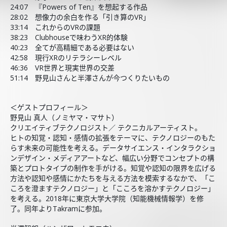
24:07 『Powers of Ten』を想起する作品
28:02 想像力の余白を作る「引き算のVR」
33:14 これからのVRの課題
38:23 Clubhouseで味わうXR的体験
40:23 全てが高精細である必要はない
42:58 現行XRのリテラシーレベル
46:36 VR世界と現実世界の交差
51:14 野見山さんと半澤さんが今つくりたいもの
＜ゲストプロフィール＞
野見山 真人（ノミヤマ・マサト）
クリエイティブテクノロジスト／ テクニカルアーティスト。
ヒトの知覚・認知・感情の拡張をテーマに、テクノロジーのもた
らす未来の可能性を考える。データサイエンス・インタラクショ
ンデザイン・メディアアートなど、幅広い分野でコンセプトの構
築とプロトタイプの制作を手がける。知覚や認知の限界を広げる
方法や認知や感情にかたちを与える方法を模索するなかで、「こ
ころを澄ますテクノロジー」と「こころを溶かすテクノロジー」
を考える。2018年に東京大学大学院（知能機械情報学）を修
了。同年よりTakramに参加。