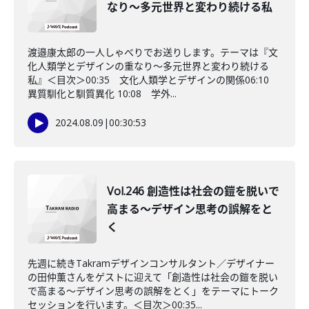
なり〜多元世界と変わり続ける私
渡邉康太郎の一人しゃべりでお送りします。テーマは『文
化人類学とデザインの重なり～多元世界と変わり続ける
私』＜目次＞00:35 文化人類学とデザインの関係06:10
異質馴化と馴質異化 10:08 学外...
2024.08.09
|
00:30:53
Vol.246 創造性は社会の鎧を脱いで
高まる〜デザイン思考の誤解をと
く
先週に続きTakramデザインコンサルタント／デザイナー
の田仲薫さんをゲストに迎えて「創造性は社会の鎧を脱い
で高まる〜デザイン思考の誤解をとく」をテーマにトーク
セッションを行います。＜目次＞00:35...