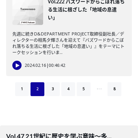
Vol.222 バズワードからこぼれ落ち
る生活に根ざした「地域の息遣
い」
先週に続きD&DEPARTMENT PROJECT取締役副社長／デ
ィレクターの相馬夕輝さんを迎えて『バズワードからこぼ
れ落ちる生活に根ざした「地域の息遣い」』をテーマにト
ークセッションを行いま...
2024.02.16
|
00:46:42
…
1
2
3
4
5
8
Vol.47 21世紀に歴史を学ぶ意味～多様性とメタ認知