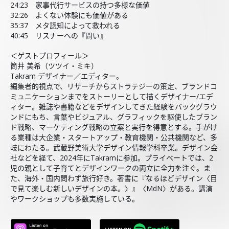
24:23 家事代行サービスの持つ多様な価値
32:26 よくない体験にも価値がある
35:37 メタ認知によって救われる
40:45 リスナーへの『問い』
＜ゲストプロフィール＞
筒井 美希（ツツイ・ミキ）
Takram デザイナー／エディター。
編集者的視点で、リサーチからストラテジーの策定、ブランドコ
ミュニケーションまでをストーリーとして描くデザイナー/エデ
ィター。雑誌や書籍などをデザインしてきた経験をバックグラウ
ンドにもち、言葉やビジュアル、グラフィックを駆使したブラン
ド戦略、マーケティング戦略の立案と実行を得意とする。手がけ
る業種は大企業・スタートアップ・教育機関・公共機関など、多
岐にわたる。武蔵野美術大学デザイン情報学科卒業。デザイン会
社などを経て、2024年にTakramに参加。プライベートでは、2
児の親として子育てとデザインワークの両立に全力を注ぐ。ま
た、海外・国内問わず旅行好き。著書に『なるほどデザイン〈目
で見て楽しむ新しいデザインの本。〉』〈MdN〉がある。講演
やワークショップも多数実施している。