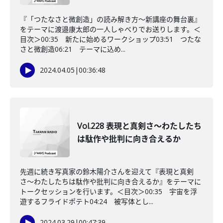
『「つたなさと微創造」の読み解き方〜新講座の舞台裏』
をテーマに渡邉康太郎の一人しゃべりでお送りします。＜
目次＞00:35 新たに始めるワークショップ03:51 つたな
さと微創造06:21 テーマに込め...
2024.04.05
|
00:36:48
Vol.228 表現と真剣さ〜わたしたち
は駄作や批判に向き合えるか
先週に続き写真家の鈴木陽介さんを迎えて『表現と真剣
さ〜わたしたちは駄作や批判に向き合えるか』をテーマに
トークセッションを行います。＜目次＞00:35 宇宙を浮
遊するフライドポテト04:24 被写体とし...
2024.03.29
|
00:47:39