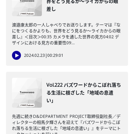
界をどう見るか〜ライカからの眼
差し
渡邉康太郎の一人しゃべりでお送りします。テーマは『な
にをつくるかよりも、世界をどう見るか〜ライカからの眼
差し』＜目次＞00:35 カメラを通した世界の見方04:02 デ
ザインにおける見方の重要性09:...
2024.02.23
|
00:29:01
Vol.222 バズワードからこぼれ落ち
る生活に根ざした「地域の息遣
い」
先週に続きD&DEPARTMENT PROJECT取締役副社長／デ
ィレクターの相馬夕輝さんを迎えて『バズワードからこぼ
れ落ちる生活に根ざした「地域の息遣い」』をテーマにト