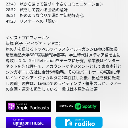
23:40 旅から帰って気づく小さなコミュニケーション
28:52 旅をして変わる会話の意味
36:31 旅のような会話で満たす知的好奇心
41:20 リスナーへの「問い」
＜ゲストプロフィール＞
飯塚 彩子（イイヅカ・アヤコ）
旅の力を信じるトラベルライフスタイルマガジンLivhub編集長。
慶應義塾大学SFC環境情報学部卒。学生時代はメディア論を主に
専攻しつつ、Self Reflectionをテーマに研究。卒業後はインター
ネット広告代理店で、アカウントマネジメントとして東京本社と
シンガポール支社に合計5年勤務。その後パートナーの転勤に伴
いインドネシア・ジャカルタに2年在住した後、出産を機に転職
し現職。現在は、Livhubでのライティング・編集のほか、ツアー
の企画・運営も担当している。趣味は本屋滞在と茶。