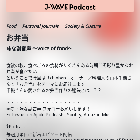
Food
Personal Journals
Society & Culture
お弁当
味な副音声 ～voice of food～
食欲の秋、食べごろの食材がたくさんある時期こそ彩り豊かなお
弁当が食べたい！
ということで今回は「chioben」オーナー／料理人の山本千織さ
んと『お弁当』をテーマにお届けします。
千織さんの愛されるお弁当作りの秘訣とは…？？
・・・・・・・・・・・・・・・・・
📣新・味な副音声 フォローお願いします！
Follow us on
Apple Podcasts
,
Spotify
,
Amazon Music
.
🎙️Podcast
毎週月曜日に新着エピソード配信