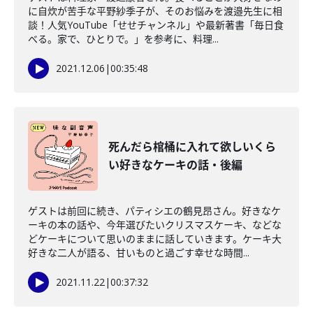
に自炊が苦手な平野紗季子が、そのお悩みを渡邉先生に相
談！人気YouTube「せせチャンネル」や最新著書「毎日食
べる。家で、ひとりで。」を参考に、料理...
2021.12.06
|
00:35:48
死んだら棺桶に入れて欲しいくら
い好きなケーキの話・後編
ゲストは前回に続き、パティシエの鶴見昂さん。好きなケ
ーキの本の話や、今年選びたいクリスマスケーキ、などな
どケーキについて思いのままに話していきます。ケーキ大
好きな二人が語る、甘いものと過ごす幸せな時間...
2021.11.22
|
00:37:32