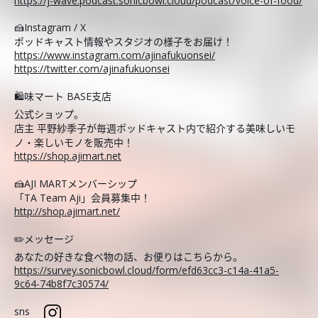
https://j-wave.podcast.sonicbowl.cloud/podcast/voice-of-food/
🍰Instagram / X
ポッドキャスト情報やスタジオの様子をお届け！
https://www.instagram.com/ajinafukuonsei/
https://twitter.com/ajinafukuonsei
🛍️味マート BASE支店
公式ショップ。
店主 平野紗季子が毎週ポッドキャスト内で紹介する美味しいモ
ノ・楽しいモノを販売中！
https://shop.ajimart.net
🍰AJI MARTメンバーシップ
「TA Team Aji」会員募集中！
http://shop.ajimart.net/
✏️メッセージ
あなたの好きな食べ物の話、お便りはこちらから。
https://survey.sonicbowl.cloud/form/efd63cc3-c14a-41a5-
9c64-74b8f7c30574/
sns