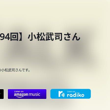
 第694回】小松武司さん
の小松武司さんです。