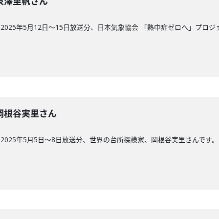
回】泉澤里帆さん
025年5月12日〜15日放送分、日本気象協会 「熱中症ゼロへ」プロ
回】岡根谷実里さん
2025年5月5日～8日放送分、世界の台所探検家、岡根谷実里さんです。