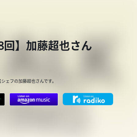
第828回】加藤超也さん
属シェフの加藤超也さんです。