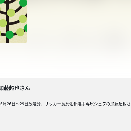
回】加藤超也さん
6月26日〜29日放送分、サッカー長友佑都選手専属シェフの加藤超也さ