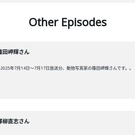
Other Episodes
回】篠田岬輝さん
025年7月14日〜7月17日放送分、動物写真家の篠田岬輝さんです。。
回】澤柳直志さん