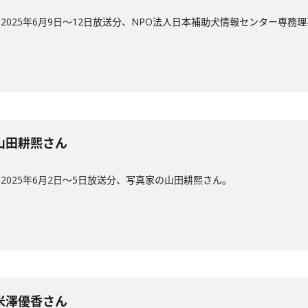
025年6月9日〜12日放送分、NPO法人日本補助犬情報センター専務理
回】山田耕熙さん
025年6月2日〜5日放送分、写真家の山田耕熙さん。
回】米澤優香さん