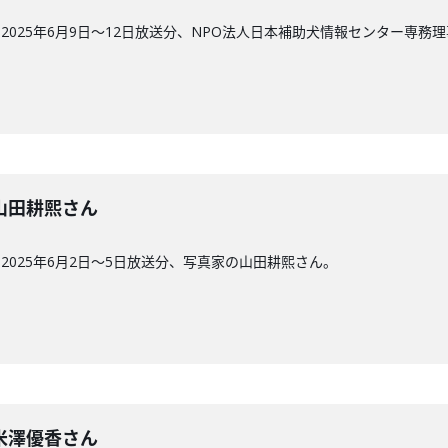
025年6月9日〜12日放送分、NPO法人日本補助犬情報センター専務理
回】山田耕熙さん
025年6月2日〜5日放送分、写真家の山田耕熙さん。
回】米澤優香さん