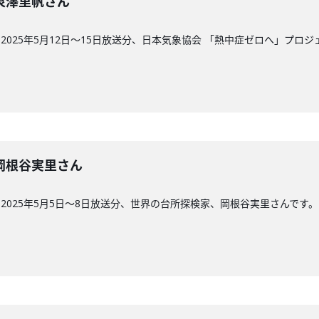
回】泉澤里帆さん
025年5月12日〜15日放送分、日本気象協会 「熱中症ゼロへ」プロ
回】岡根谷実里さん
2025年5月5日～8日放送分、世界の台所探検家、岡根谷実里さんです。