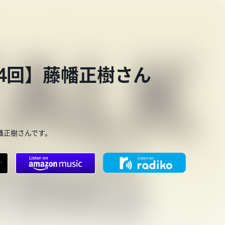
第834回】藤幡正樹さん
幡正樹さんです。