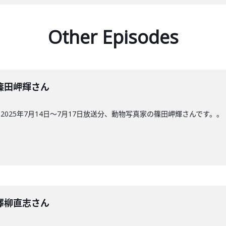
Other Episodes
回】篠田岬輝さん
025年7月14日〜7月17日放送分、動物写真家の篠田岬輝さんです。。
回】澤柳直志さん