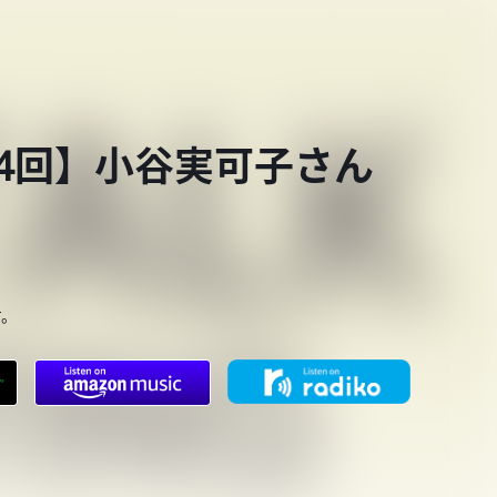
第844回】小谷実可子さん
す。