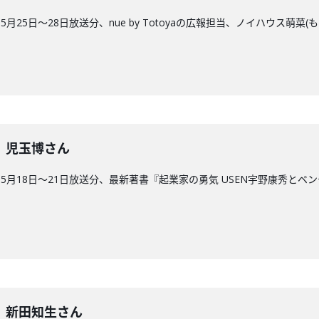
25日〜28日放送分、nue by Totoyaの広報担当、ノイハウス萌菜(
4回】児玉博さん
5月18日〜21日放送分、最新著書『起業家の勇気 USEN宇野康秀と
3回】新田知生さん