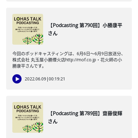
【Podcasting 第790回】小勝康平
さん
今回のポッドキャスティングは、6月6日〜6月9日放送分、
株式会社 丸玉屋小勝煙火店http://mof.co.jp・花火師の小
勝康平さんです。
2022.06.09
|
00:19:21
【Podcasting 第789回】齋藤俊輝
さん