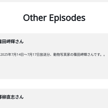
Other Episodes
回】篠田岬輝さん
025年7月14日〜7月17日放送分、動物写真家の篠田岬輝さんです。。
回】澤柳直志さん