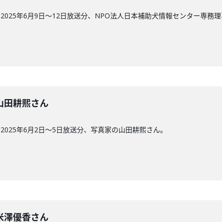
025年6月9日〜12日放送分、NPO法人日本補助犬情報センター専務理
回】山田耕熙さん
025年6月2日〜5日放送分、写真家の山田耕熙さん。
回】米澤優香さん