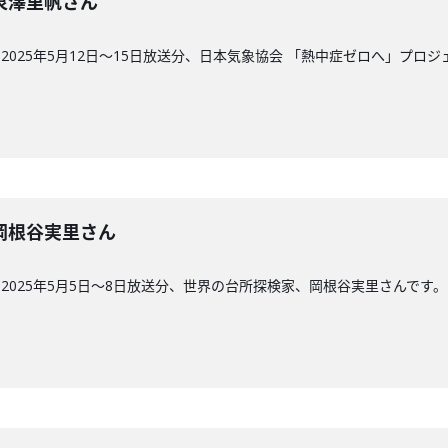
回】泉澤里帆さん
025年5月12日〜15日放送分、日本気象協会 「熱中症ゼロへ」プロ
回】岡根谷実里さん
2025年5月5日～8日放送分、世界の台所探検家、岡根谷実里さんです。