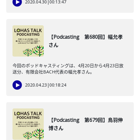
2020.04.30
|
00:13:47
【Podcasting 第680回】幅允孝
さん
今回のポッドキャスティングは、4月20日から4月23日放
送分、有限会社BACH代表の幅允孝さん。
2020.04.23
|
00:18:24
【Podcasting 第679回】鳥羽伸
博さん