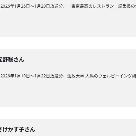
026年1月26日〜1月29日放送分、「東京最高のレストラン」編集長
回】深野聡さん
026年1月19日〜1月22日放送分、法政大学 人馬のウェルビーイング
回】さけかす子さん