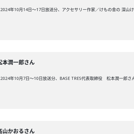
024年10月14日〜17日放送分、アクセサリー作家／けもの舎の 深山
回】松本潤一郎さん
24年10月7日〜10日放送分、BASE TRES代表取締役 松本潤一郎さ
回】高山かおるさん