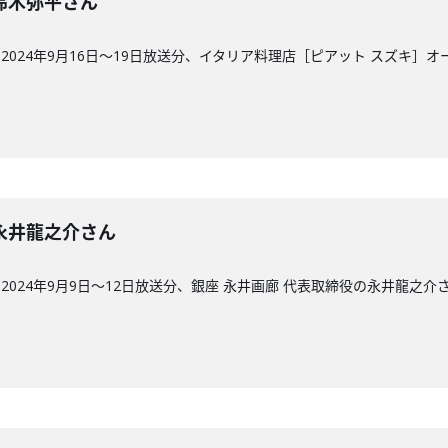
回】鈴木弥平さん
024年9月16日〜19日放送分、イタリア料理店［ピアット スズキ］
回】永井龍之介さん
024年9月9日〜12日放送分、銀座 永井画廊 代表取締役の永井龍之介