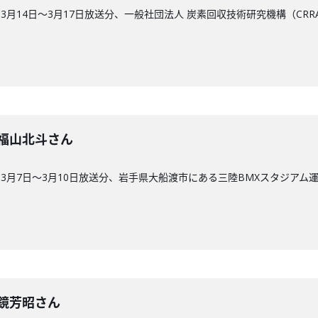
3月14日〜3月17日放送分、一般社団法人 炭素回収技術研究機構（CR
回】福山北斗さん
3月7日〜3月10日放送分、岩手県大船渡市にある三陸BMXスタジアム
回】鏡芳昭さん