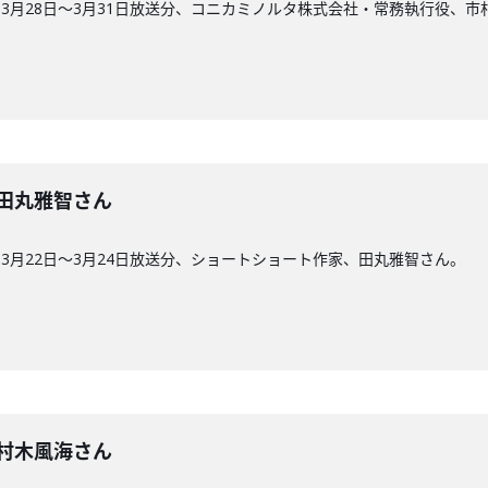
3月28日〜3月31日放送分、コニカミノルタ株式会社・常務執行役、市
回】田丸雅智さん
3月22日〜3月24日放送分、ショートショート作家、田丸雅智さん。
回】村木風海さん