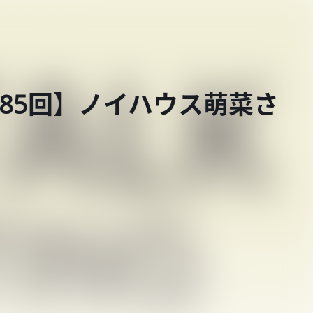
 第685回】ノイハウス萌菜さ