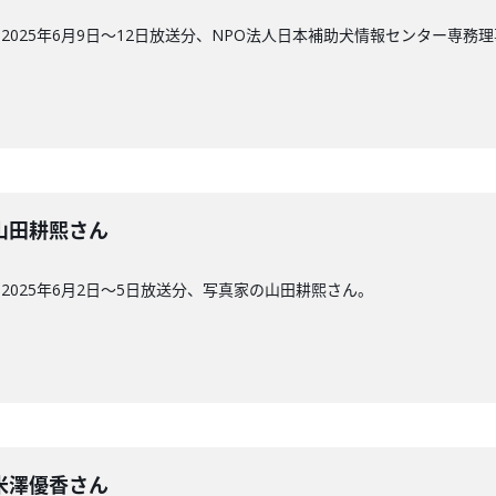
025年6月9日〜12日放送分、NPO法人日本補助犬情報センター専務理
回】山田耕熙さん
025年6月2日〜5日放送分、写真家の山田耕熙さん。
回】米澤優香さん