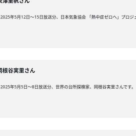
回】泉澤里帆さん
025年5月12日〜15日放送分、日本気象協会 「熱中症ゼロへ」プロ
回】岡根谷実里さん
2025年5月5日～8日放送分、世界の台所探検家、岡根谷実里さんです。