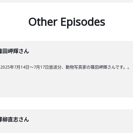
Other Episodes
回】篠田岬輝さん
025年7月14日〜7月17日放送分、動物写真家の篠田岬輝さんです。。
回】澤柳直志さん