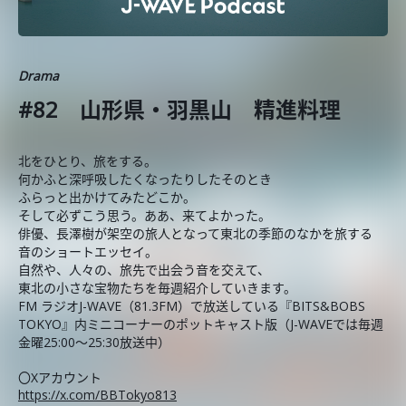
Drama
#82 山形県・羽黒山 精進料理
北をひとり、旅をする。
何かふと深呼吸したくなったりしたそのとき
ふらっと出かけてみたどこか。
そして必ずこう思う。ああ、来てよかった。
俳優、長澤樹が架空の旅人となって東北の季節のなかを旅する
音のショートエッセイ。
自然や、人々の、旅先で出会う音を交えて、
東北の小さな宝物たちを毎週紹介していきます。
FM ラジオJ-WAVE（81.3FM）で放送している『BITS&BOBS
TOKYO』内ミニコーナーのポットキャスト版（J-WAVEでは毎週
金曜25:00～25:30放送中）
〇Xアカウント
https://x.com/BBTokyo813