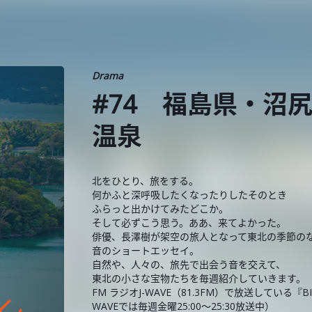
Drama
#74 福島県・沼
温泉
北をひとり、旅をする。
何かふと深呼吸したくなったりしたそのとき
ふらっと出かけてみたどこか。
そして必ずこう思う。ああ、来てよかった。
俳優、長澤樹が架空の旅人となって東北の季節の
音のショートエッセイ。
自然や、人々の、旅先で出会う音を交えて、
東北の小さな宝物たちを毎週紹介していきます。
FM ラジオJ-WAVE（81.3FM）で放送している『
WAVEでは毎週金曜25:00～25:30放送中）