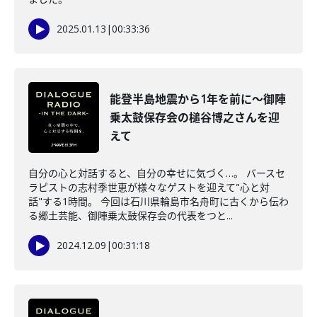
2025.01.13
|
00:33:36
能登半島地震から1年を前に～御陣
乗太鼓保存会の槌谷博之さんを迎
えて
自分の心と対話すると、自分の幸せに気づく…。 バースセ
ラピストの志村季世恵が様々なゲストを迎えて"心と対
話"する1時間。 今回は石川県輪島市名舟町に古くから伝わ
る郷土芸能、御陣乗太鼓保存会の代表をつと...
2024.12.09
|
00:31:18