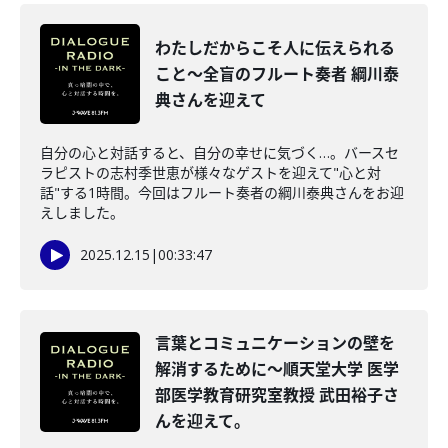
わたしだからこそ人に伝えられる
こと～全盲のフルート奏者 綱川泰
典さんを迎えて
自分の心と対話すると、自分の幸せに気づく…。バースセ
ラピストの志村季世恵が様々なゲストを迎えて"心と対
話"する1時間。今回はフルート奏者の綱川泰典さんをお迎
えしました。
2025.12.15
|
00:33:47
言葉とコミュニケーションの壁を
解消するために～順天堂大学 医学
部医学教育研究室教授 武田裕子さ
んを迎えて。