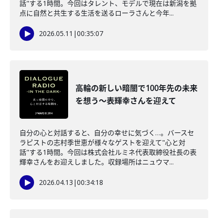
話"する1時間。今回はタレント、モデルで現在は新潟を拠
点に自然と共生する生活を送るローラさんと今年...
2026.05.11
|
00:35:07
高輪の新しい暗闇で100年先の未来
を想う～表輝幸さんを迎えて
自分の心と対話すると、自分の幸せに気づく…。バースセ
ラピストの志村季世恵が様々なゲストを迎えて"心と対
話"する1時間。今回は株式会社ルミネ代表取締役社長の表
輝幸さんをお迎えしました。収録場所はニュウマ...
2026.04.13
|
00:34:18