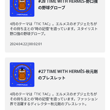
#28 TIME WITH HERMÈS-野口強
の野球グローブ
4月のテーマは「TIC TAC」。エルメスのオブジェたちが
その持ち主との”時の記憶”を語っています。スタイリスト
野口強の野球グローブ。
2024.04.22
|
00:02:01
#27 TIME WITH HERMÈS-秋元剛
のブレスレット
4月のテーマは「TIC TAC」。エルメスのオブジェたちが
その持ち主との”時の記憶”を語っています。ファッション
界で活躍するディレクター秋元剛のブレスレット。