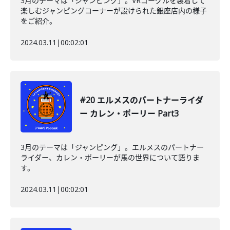
3月のテーマは「ジャンピング」。VRゴーグルを装着して
楽しむジャンピングコーナーが設けられた銀座店内の様子
をご紹介。
2024.03.11
|
00:02:01
#20 エルメスのパートナーライダ
ー カレン・ポーリー Part3
3月のテーマは「ジャンピング」。エルメスのパートナー
ライダー、カレン・ポーリーが馬の世界について語りま
す。
2024.03.11
|
00:02:01