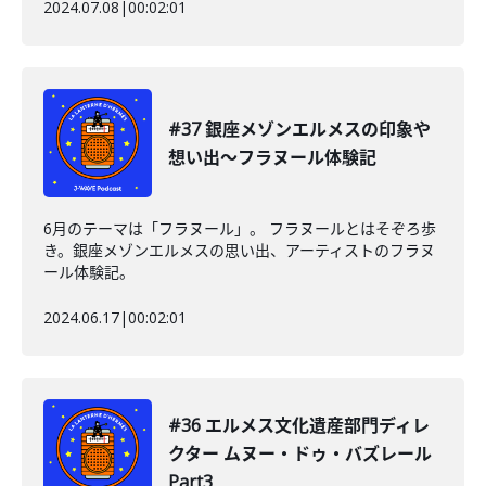
2024.07.08
|
00:02:01
#37 銀座メゾンエルメスの印象や
想い出～フラヌール体験記
6月のテーマは「フラヌール」。 フラヌールとはそぞろ歩
き。銀座メゾンエルメスの思い出、アーティストのフラヌ
ール体験記。
2024.06.17
|
00:02:01
#36 エルメス文化遺産部門ディレ
クター ムヌー・ドゥ・バズレール
Part3