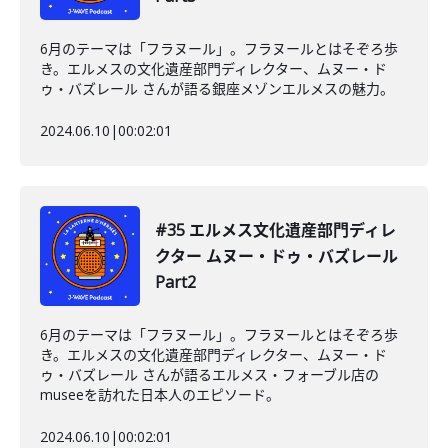
6月のテーマは「フラヌール」。フラヌールとはそぞろ歩
き。エルメスの文化遺産部門ディレクター、ムヌー・ド
ゥ・バズレール さんが語る銀座メゾンエルメスの魅力。
2024.06.10
|
00:02:01
#35 エルメス文化遺産部門ディレ
クター ムヌー・ドゥ・バズレール
Part2
6月のテーマは「フラヌール」。フラヌールとはそぞろ歩
き。エルメスの文化遺産部門ディレクター、ムヌー・ド
ゥ・バズレール さんが語るエルメス・フォーブル店の
museeを訪れた日本人のエピソード。
2024.06.10
|
00:02:01