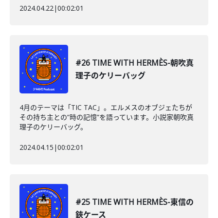
2024.04.22
|
00:02:01
#26 TIME WITH HERMÈS-朝吹真
理子のケリーバッグ
4月のテーマは「TIC TAC」。エルメスのオブジェたちが
その持ち主との”時の記憶”を語っています。小説家朝吹真
理子のケリーバッグ。
2024.04.15
|
00:02:01
#25 TIME WITH HERMÈS-東信の
鋏ケース