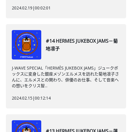
2024.02.19
|
00:02:01
#14 HERMES JUKEBOX JAMS－菊
地凛子
J-WAVE SPECIAL「HERMÈS JUKEBOX JAMS」ジュークボ
ックスに変身した銀座メゾンエルメスを訪れた菊地凛子さ
んに、エルメスとの関わり、俳優のお仕事、そして音楽へ
の想いをクリス智...
2024.02.15
|
00:12:14
#13 HERMES JUKEBOX JAMS－蓮