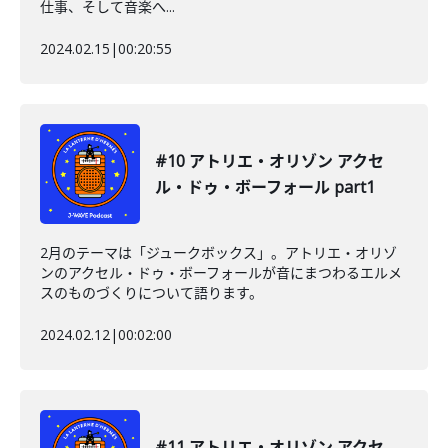
仕事、そして音楽へ...
2024.02.15
|
00:20:55
#10 アトリエ・オリゾン アクセ
ル・ドゥ・ボーフォール part1
2月のテーマは「ジュークボックス」。アトリエ・オリゾ
ンのアクセル・ドゥ・ボーフォールが音にまつわるエルメ
スのものづくりについて語ります。
2024.02.12
|
00:02:00
#11 アトリエ・オリゾン アクセ