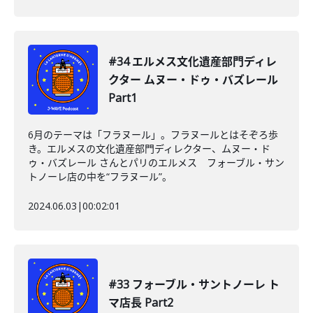
#34 エルメス文化遺産部門ディレ
クター ムヌー・ドゥ・バズレール
Part1
6月のテーマは「フラヌール」。フラヌールとはそぞろ歩
き。エルメスの文化遺産部門ディレクター、ムヌー・ド
ゥ・バズレール さんとパリのエルメス フォーブル・サン
トノーレ店の中を“フラヌール”。
2024.06.03
|
00:02:01
#33 フォーブル・サントノーレ ト
マ店長 Part2