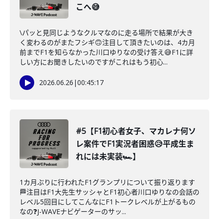
こへ😅
\パッと見同じようなクルマなのに走る場所で結果が大き
く変わるのがまたフシギ🙃注目して頂きたいのは、4カ月
前までF1を知らなかった川口ゆりなの受け答え😅F1に詳
しい方にお聞きしたいのですがこれはもう初心...
2026.06.26
|
00:45:17
#5【F1初心者女子、マカレナ何ソ
レ案件でF1実況者困惑😥平成生ま
れには未実装🏎️】
1カ月ぶりに行われたF1グランプリについて振り返ります
🏁注目はF1大先生サッシャとF1初心者川口ゆりなの会話の
レベル5回目にしてこんなにF1トークレベルが上がるもの
なの❓J-WAVEナビゲーターのサッ...