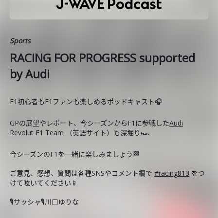
Sports
RACING FOR PROGRESS supported
by Audi
F1初心者もF1ファンも楽しめるポッドキャスト🎧
GPの展望やレポート、今シーズンからF1に参戦した
Audi
Revolut F1 Team
（英語サイト）も深堀り🏎️
今シーズンのF1を一緒に楽しみましょう🏁
ご意見、感想、質問は各種SNSやコメント欄で
#racing813
をつ
けて呟いてください📱
🎙️サッシャ🎙️川口ゆりな