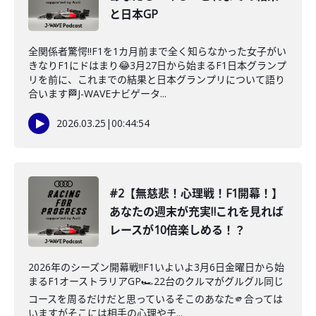
と日本GP
全関係者驚愕‼️F1を1カ月前まで全く知らなかった女子がい
きなりF1にドはまり😂3月27日から始まるF1日本グランプ
リを前に、これまでの結果と日本グランプリについて語り
合います🏁J-WAVEナビゲータ...
2026.03.25
|
00:44:54
#2【無慈悲！心理戦！F1開幕！】
あなたの週末が充実‼️これを見れば
レースが10倍楽しめる！？
2026年のシーズン開幕戦‼️F1いよいよ3月6日金曜日から始
まるF1オーストラリアGP🏎22台のクルマがグルグル同じ
コースを周るだけだと思っているそこのあなた🫵合っては
いますがそこには相手の心理やチ...