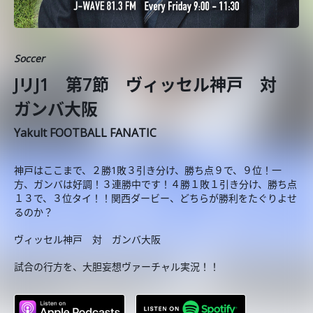
Soccer
JリJ1 第7節 ヴィッセル神戸 対
ガンバ大阪
Yakult FOOTBALL FANATIC
神戸はここまで、２勝1敗３引き分け、勝ち点９で、９位！一
方、ガンバは好調！３連勝中です！４勝１敗１引き分け、勝ち点
１３で、３位タイ！！関西ダービー、どちらが勝利をたぐりよせ
るのか？
ヴィッセル神戸 対 ガンバ大阪
試合の行方を、大胆妄想ヴァーチャル実況！！