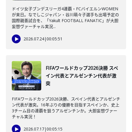
ドイツ女子ブンデスリーガ4連覇・FCバイエルンWOMEN
が来日。なでしこジャパン・谷川萌々子選手も出場予定の
国際親善試合を、「Yakult FOOTBALL FANATIC」が大胆
妄想ヴァーチャル実況...
2026.07.24
|
00:05:51
FIFAワールドカップ2026決勝 スペ
イン代表とアルゼンチン代表が激
突
FIFAワールドカップ2026決勝、スペイン代表とアルゼンチ
ン代表が激突。16年ぶりの優勝を目指すスペインか、史上
3チーム目の連覇を狙うアルゼンチンか。大胆妄想ヴァー
チャル実況！
2026.07.17
|
00:05:15