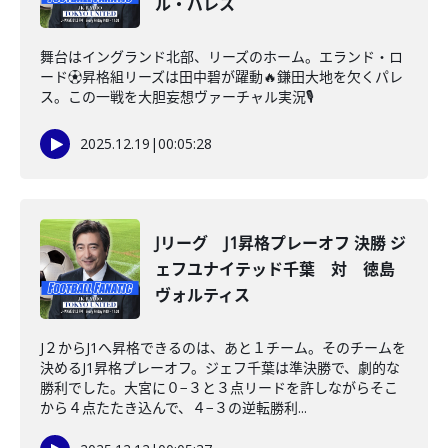
ル・パレス
舞台はイングランド北部、リーズのホーム。エランド・ロ
ード⚽️昇格組リーズは田中碧が躍動🔥鎌田大地を欠くパレ
ス。この一戦を大胆妄想ヴァーチャル実況🎙️
2025.12.19
|
00:05:28
Jリーグ J1昇格プレーオフ 決勝 ジ
ェフユナイテッド千葉 対 徳島
ヴォルティス
J２からJ1へ昇格できるのは、あと１チーム。そのチームを
決めるJ1昇格プレーオフ。ジェフ千葉は準決勝で、劇的な
勝利でした。大宮に０−３と３点リードを許しながらそこ
から４点たたき込んで、４−３の逆転勝利...