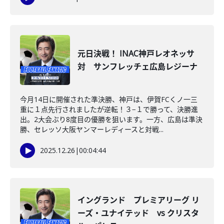
元日決戦！ INAC神戸レオネッサ
対 サンフレッチェ広島レジーナ
今月14日に開催された準決勝、神戸は、伊賀FCくノ一三
重に１点先行されましたが逆転！３−１で勝って、決勝進
出。2大会ぶり8度目の優勝を狙います。一方、広島は準決
勝、セレッソ大阪ヤンマーレディースと対戦...
2025.12.26
|
00:04:44
イングランド プレミアリーグ リ
ーズ・ユナイテッド vs クリスタ