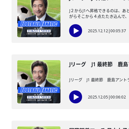
J２からJ1へ昇格できるのは、
がらそこから４点たたき込んで、４
2025.12.12
|
00:05:37
Jリーグ J1 最終節 
Jリーグ J1 最終節 鹿島アン
2025.12.05
|
00:06:02