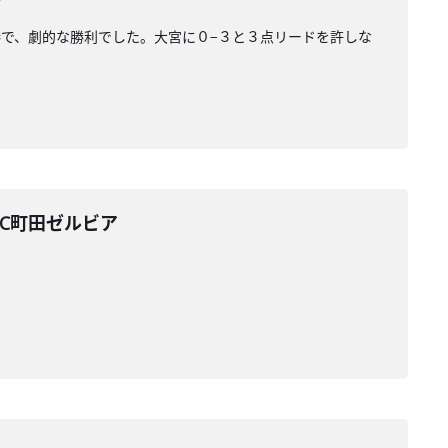
勝で、劇的な勝利でした。大宮に０−３と３点リードを許しな
FC町田ゼルビア