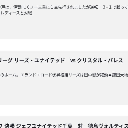
神戸は、伊賀FCくノ一三重に１点先行されましたが逆転！３−１で勝っ
ディースと対戦...
ーグ リーズ・ユナイテッド vs クリスタル・パレス
のホーム。エランド・ロード⚽️昇格組リーズは田中碧が躍動🔥鎌田大地
オフ 決勝 ジェフユナイテッド千葉 対 徳島ヴォルティ