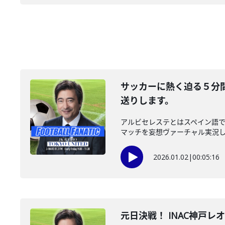
サッカーに熱く迫る５分間
送りします。
アルビセレステとはスペイン語
マッチを妄想ヴァーチャル実況して
2026.01.02
|
00:05:16
元日決戦！ INAC神戸