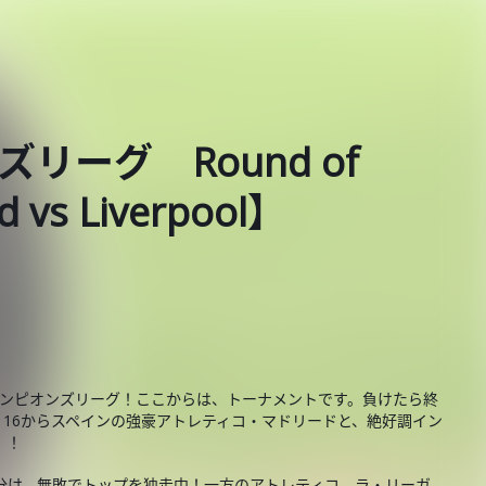
ズリーグ Round of
d vs Liverpool】
チャンピオンズリーグ！ここからは、トーナメントです。負けたら終
of 16からスペインの強豪アトレティコ・マドリードと、絶好調イン
！！
分け。無敗でトップを独走中！一方のアトレティコ、ラ・リーガ