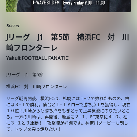
Soccer
Jリーグ J1 第5節 横浜FC 対 川
崎フロンターレ
Yakult FOOTBALL FANATIC
Jリーグ J1 第5節
横浜FC 対 川崎フロンターレ
リーグ戦再開後、横浜FCは、札幌には１−２で敗れたものの、柏
には３−１で勝利。仙台と１−１ドローで勝ち点１を獲得し、現在
１０位！川崎からも勝ち点をもぎとって上昇気流にのりたいとこ
ろ。一方の川崎は、再開後、鹿島に２−１、FC東京に４−０、柏
に３−１と３連勝！！攻撃陣が好調です。神奈川ダービーも制し
て、トップを突っ走りたい！