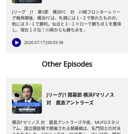
Jリーグ J1 第5節 横浜FC 対 川崎フロンターレリー
グ戦再開後、横浜FCは、札幌には１−２で敗れたものの、
柏には３−１で勝利。仙台と１−１ドローで勝ち点１を獲得
し、現在１０位！川崎からも勝ち点を...
2020.07.17
|
00:05:36
Other Episodes
JリーグJ1 開幕節 横浜Fマリノス
対 鹿島アントラーズ
横浜Fマリノス 対 鹿島アントラーズ今夜、MUFGスタジ
アム、国立競技場で開催される開幕戦は、名門同士の対決