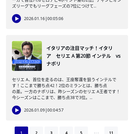
ズリーグでもリーグフェーズの7位につけて...
2026.01.16
|
00:05:06
イタリアの注目マッチ！イタリ
ア セリエ A 第20節 インテル vs
ナポリ
セリエ A、首位を走るのは、王座奪還を狙うインテルで
す！ここまで勝ち点42！2位のミランとは、勝ち点
の差。一方のナポリは、昨シーズンのセリエ A王者です！
今シーズンはここまで、勝ち点38で3位。...
2026.01.09
|
00:04:57
…
1
2
3
4
5
11