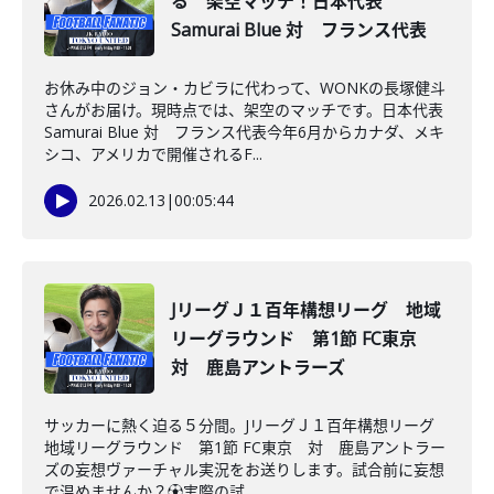
る 架空マッチ！日本代表
Samurai Blue 対 フランス代表
お休み中のジョン・カビラに代わって、WONKの長塚健斗
さんがお届け。現時点では、架空のマッチです。日本代表
Samurai Blue 対 フランス代表今年6月からカナダ、メキ
シコ、アメリカで開催されるF...
2026.02.13
|
00:05:44
JリーグＪ１百年構想リーグ 地域
リーグラウンド 第1節 FC東京
対 鹿島アントラーズ
サッカーに熱く迫る５分間。JリーグＪ１百年構想リーグ
地域リーグラウンド 第1節 FC東京 対 鹿島アントラー
ズの妄想ヴァーチャル実況をお送りします。試合前に妄想
で温めませんか？⚽️実際の試...