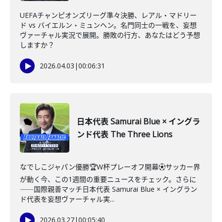
UEFAチャンピオンズリーグ準々決勝、レアル・マドリー
ド vs バイエルン・ミュンヘン。名門同士の一戦を、妄想
ヴァーチャル実況で展開。勝敗の行方、あなたはどう予想
しますか？
2026.04.03
|
00:06:31
日本代表 Samurai Blue × イングラ
ンド代表 The Three Lions
なでしこジャパン優勝🏆W杯プレーオフ開幕⚽️サッカー界
が動く今、この1週間の重要ニュースをチェック。さらに
――国際親善マッチ日本代表 Samurai Blue × イングラン
ド代表を妄想ヴァーチャル実...
2026.03.27
|
00:05:40