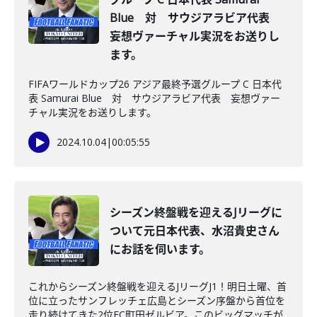
Blue 対 サウジアラビア代表
妄想ヴァーチャル実況をお送りし
ます。
FIFAワールドカップ26 アジア最終予選グループ C 日本代
表 Samurai Blue 対 サウジアラビア代表 妄想ヴァー
チャル実況をお送りします。
2024.10.04
|
00:05:55
シーズン終盤戦を迎えるJリーグに
ついて元日本代表、水沼貴史さん
にお話を伺います。
これからシーズン終盤戦を迎えるJリーグJ1！明日土曜、首
位に立ったサンフレッチェ広島とシーズン序盤から首位を
走り続けてきた2位FC町田ゼルビア。このビッグマッチが