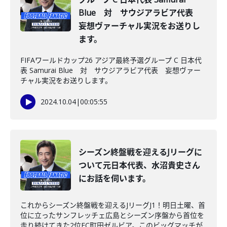
Blue 対 サウジアラビア代表
妄想ヴァーチャル実況をお送りし
ます。
FIFAワールドカップ26 アジア最終予選グループ C 日本代
表 Samurai Blue 対 サウジアラビア代表 妄想ヴァー
チャル実況をお送りします。
2024.10.04
|
00:05:55
シーズン終盤戦を迎えるJリーグに
ついて元日本代表、水沼貴史さん
にお話を伺います。
これからシーズン終盤戦を迎えるJリーグJ1！明日土曜、首
位に立ったサンフレッチェ広島とシーズン序盤から首位を
走り続けてきた2位FC町田ゼルビア。このビッグマッチが