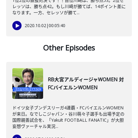
1位2位の直接対決です！！首位川崎は、勝ち点53。2位セ
レッソは、勝ち点42。もし川崎が勝てば、14ポイント差に
なります。一方、セレッソが勝て...
2020.10.02
|
00:05:40
Other Episodes
RB大宮アルディージャWOMEN 対
FCバイエルンWOMEN
ドイツ女子ブンデスリーガ4連覇・FCバイエルンWOMEN
が来日。なでしこジャパン・谷川萌々子選手も出場予定の
国際親善試合を、「Yakult FOOTBALL FANATIC」が大胆
妄想ヴァーチャル実況...