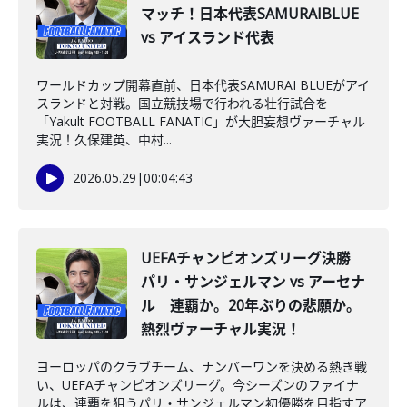
マッチ！日本代表SAMURAIBLUE
vs アイスランド代表
ワールドカップ開幕直前、日本代表SAMURAI BLUEがアイ
スランドと対戦。国立競技場で行われる壮行試合を
「Yakult FOOTBALL FANATIC」が大胆妄想ヴァーチャル
実況！久保建英、中村...
2026.05.29
|
00:04:43
UEFAチャンピオンズリーグ決勝
パリ・サンジェルマン vs アーセナ
ル 連覇か。20年ぶりの悲願か。
熱烈ヴァーチャル実況！
ヨーロッパのクラブチーム、ナンバーワンを決める熱き戦
い、UEFAチャンピオンズリーグ。今シーズンのファイナ
ルは、連覇を狙うパリ・サンジェルマン初優勝を目指すア