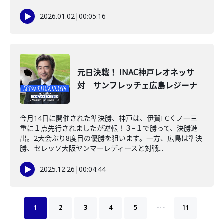
2026.01.02
|
00:05:16
元日決戦！ INAC神戸レオネッサ
対 サンフレッチェ広島レジーナ
今月14日に開催された準決勝、神戸は、伊賀FCくノ一三
重に１点先行されましたが逆転！３−１で勝って、決勝進
出。2大会ぶり8度目の優勝を狙います。一方、広島は準決
勝、セレッソ大阪ヤンマーレディースと対戦...
2025.12.26
|
00:04:44
…
1
2
3
4
5
11