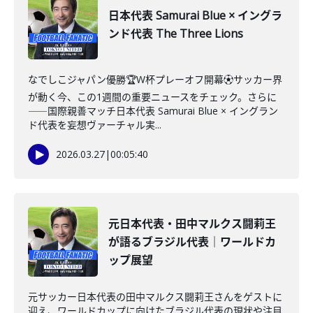
日本代表 Samurai Blue × イングラ
ンド代表 The Three Lions
なでしこジャパン優勝🏆W杯プレーオフ開幕⚽️サッカー界
が動く今、この1週間の重要ニュースをチェック。さらに
――国際親善マッチ日本代表 Samurai Blue × イングラン
ド代表を妄想ヴァーチャル実...
2026.03.27
|
00:05:40
元日本代表・田中マルクス闘莉王
が語るブラジル代表｜ワールドカ
ップ展望
元サッカー日本代表の田中マルクス闘莉王さんをゲストに
迎え、ワールドカップに向けたブラジル代表の現状や注目