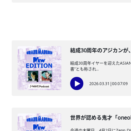
結成30周年のアジカンが、
結成30周年イヤーを迎えたASIAN 
書”とも称され...
2026.03.31
|
00:07:09
世界が認める鬼才「oneoht
今週の木曜日、4月2日にZepp D