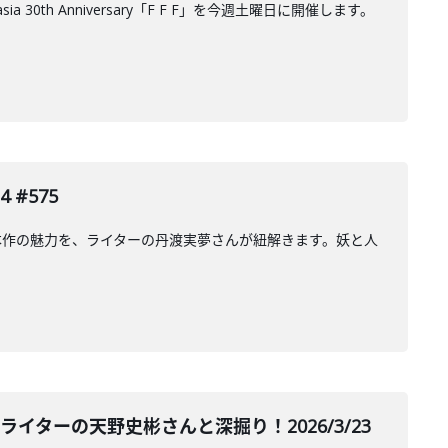
th Anniversary「F F F」を今週土曜日に開催します。
#575
本作の魅力を、ライターの丹渡実夢さんが紐解きます。妖と人
イターの天野史彬さんと深掘り！2026/3/23