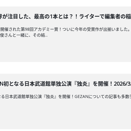
が注目した、最高の1本とは？！ライターで編集者の稲垣貴俊さ
開催された第98回アカデミー賞！ついに今年の受賞作が出揃いました
さんと一緒に、その結...
AN初となる日本武道館単独公演『独炎』を開催！2026/3/1
初となる日本武道館単独公演『独炎』を開催！GEZANについての記事も多