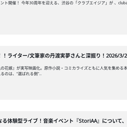
催！ 今年30周年を迎える、渋谷の「クラブエイジア」が 、clubasia 30
！ライター/文筆家の丹渡実夢さんと深掘り！2026/3/24 
鬼の花嫁』が実写映画化。原作小説・コミカライズともに人気を集める
のは、“選ばれる側”...
体験型ライブ！音楽イベント『StoriAA』について、ラ