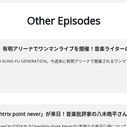
Other Episodes
有明アリーナでワンマンライブを開催！音楽ライターの金子厚
KUNG-FU GENERATION。今週末に有明アリーナで開催されるワンマンライ
rix point never」が来日！音楽批評家の八木皓平さんと深
iverCityで行われるOneohtrix Point Neverの2年振りの来