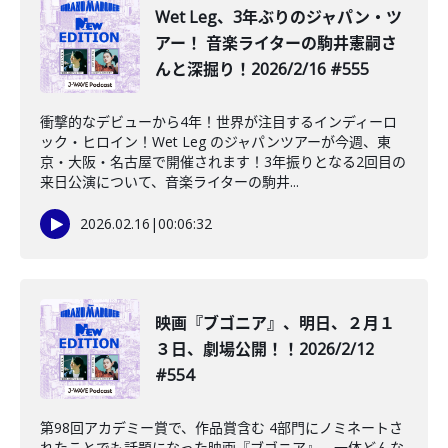
Wet Leg、3年ぶりのジャパン・ツ
アー！ 音楽ライターの駒井憲嗣さ
んと深掘り！2026/2/16 #555
衝撃的なデビューから4年！世界が注目するインディーロ
ック・ヒロイン！Wet Leg のジャパンツアーが今週、東
京・大阪・名古屋で開催されます！3年振りとなる2回目の
来日公演について、音楽ライターの駒井...
2026.02.16
|
00:06:32
映画『ブゴニア』、明日、２月１
３日、劇場公開！！2026/2/12
#554
第98回アカデミー賞で、作品賞含む 4部門にノミネートさ
れたことでも話題になった映画『ブゴニア』。一体どんな