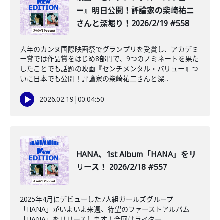
ー』明日公開！評論家の柴崎祐二
さんと深堀り！2026/2/19 #558
去年のカンヌ国際映画祭でグランプリを受賞し、アカデミ
ー賞では作品賞をはじめ8部門で、9つのノミネートを果た
したことでも話題の映画『センチメンタル・バリュー』つ
いに日本でも公開！評論家の柴崎祐二さんと深...
2026.02.19
|
00:04:50
HANA、1st Album「HANA」をリ
リース！ 2026/2/18 #557
2025年4月にデビューした7人組ガールズグループ
「HANA」がいよいよ来週、待望のファーストアルバム
「HANA」をリリースします！今回はライター、