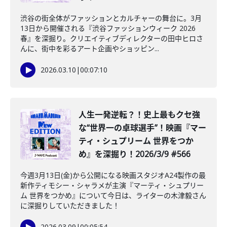
渋谷の街全体がファッションとカルチャーの舞台に。3月
13日から開催される『渋谷ファッションウィーク 2026
春』を深掘り。クリエイティブディレクターの田中ヒロさ
んに、街中を彩るアート企画やショッピン...
2026.03.10
|
00:07:10
️人生一発逆転？！史上最もクセ強
な“世界一の卓球選手”！映画『マー
ティ・シュプリーム 世界をつか
め』を深掘り！2026/3/9 #566
今週3月13日(金)から公開になる映画スタジオA24製作の最
新作ティモシー・シャラメが主演『マーティ・シュプリー
ム 世界をつかめ』について今日は、ライターの木津毅さん
に深掘りしていただきました！
2026.03.09
|
00:05:54