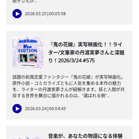
聡子さんが...
2026.03.25
|
00:05:58
️『鬼の花嫁』実写映画化！！ライ
ター/文筆家の丹渡実夢さんと深掘
り！2026/3/24 #575
話題の和風恋愛ファンタジー『鬼の花嫁』が実写映画化。
原作小説・コミカライズともに人気を集める本作の魅力
を、ライターの丹渡実夢さんが紐解きます。妖と人間が共
存する世界を舞台に描かれるのは、“選ばれる側”...
2026.03.24
|
00:04:43
音楽が、あなたの物語になる体験