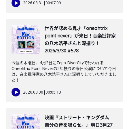
2026.03.31
|
00:07:09
世界が認める鬼才「oneohtrix
point never」が来日！音楽批評家
の八木皓平さんと深掘り！
2026/3/30 #578
今週の木曜日、4月2日にZepp DiverCityで行われる
Oneohtrix Point Neverの2年振りの来日公演について今日
は、音楽批評家の八木皓平さんに深掘りしていただきまし
た！
2026.03.30
|
00:05:13
映画『ストリート・キングダム
自分の音を鳴らせ。』明日3月27