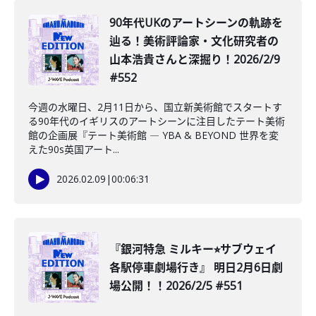
️90年代UKのアートシーンの軌跡を
辿る！美術評論家・文化研究者の
山本浩貴さんと深掘り！2026/2/9
#552
今週の水曜日、2月11日から、国立新美術館でスタートす
る90年代のイギリスのアートシーンに注目したテート美術
館の企画展『テート美術館 ― YBA & BEYOND 世界を変
えた90s英国アート...
2026.02.09
|
00:06:31
『銀河特急 ミルキー⭐︎サブウェイ
各駅停車劇場行き』 明日2月6日劇
場公開！！2026/2/5 #551