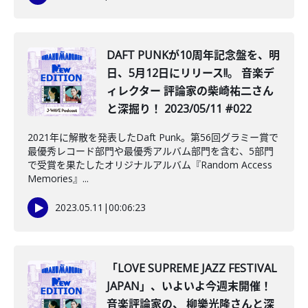
DAFT PUNKが10周年記念盤を、明
日、5月12日にリリース!!。 音楽デ
ィレクター 評論家の柴崎祐二さん
と深掘り！ 2023/05/11 #022
2021年に解散を発表したDaft Punk。第56回グラミー賞で
最優秀レコード部門や最優秀アルバム部門を含む、5部門
で受賞を果たしたオリジナルアルバム『Random Access
Memories』...
2023.05.11
|
00:06:23
「LOVE SUPREME JAZZ FESTIVAL
JAPAN」、いよいよ今週末開催！
音楽評論家の、 柳樂光隆さんと深