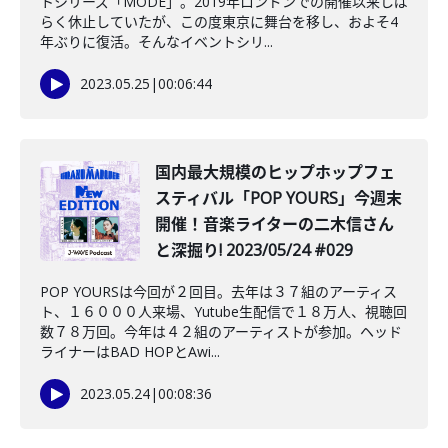
トシリーズ「MODE」。2019年ロンドンでの開催以来しば
らく休止していたが、この度東京に舞台を移し、およそ4
年ぶりに復活。そんなイベントシリ...
2023.05.25
|
00:06:44
国内最大規模のヒップホップフェ
スティバル「POP YOURS」今週末
開催！音楽ライターの二木信さん
と深掘り! 2023/05/24 #029
POP YOURSは今回が２回目。去年は３７組のアーティス
ト、１６０００人来場、Yutube生配信で１８万人、視聴回
数７８万回。今年は４２組のアーティストが参加。ヘッド
ライナーはBAD HOPとAwi...
2023.05.24
|
00:08:36