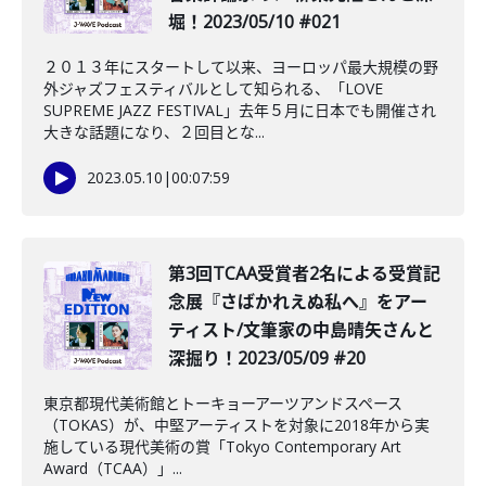
堀！2023/05/10 #021
２０１３年にスタートして以来、ヨーロッパ最大規模の野
外ジャズフェスティバルとして知られる、「LOVE
SUPREME JAZZ FESTIVAL」去年５月に日本でも開催され
大きな話題になり、２回目とな...
2023.05.10
|
00:07:59
第3回TCAA受賞者2名による受賞記
念展『さばかれえぬ私へ』をアー
ティスト/文筆家の中島晴矢さんと
深掘り！2023/05/09 #20
東京都現代美術館とトーキョーアーツアンドスペース
（TOKAS）が、中堅アーティストを対象に2018年から実
施している現代美術の賞「Tokyo Contemporary Art
Award（TCAA）」...