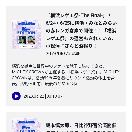
「横浜レゲエ祭-The Final-」！
6/24・6/25に横浜・みなとみらい
の赤レンガ倉庫で開催！！「横浜
レゲエ祭」の運営もされている、
小松淳子さんと深掘り！
2023/06/22 #46
横浜を拠点に世界中のファンを魅了し続けてきた、
MIGHTY CROWNが主催する 「横浜レゲエ祭」。MIGHTY
CROWNは、活動30周年を機にサウンド活動の休止を発
表。活動休止前、最後のとなる今回...
2023.06.22
|
00:10:07
坂本慎太郎、日比谷野音公演開催