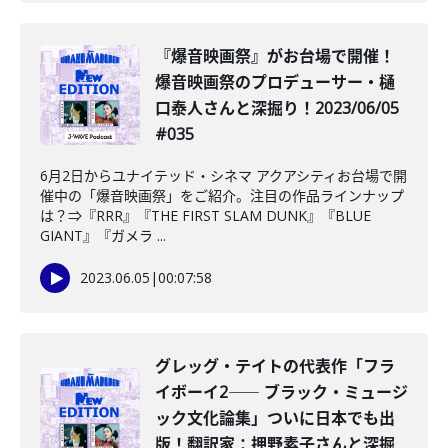
『爆音映画祭』がお台場で開催！
爆音映画祭のプロデューサー・樋
口泰人さんと深掘り！2023/06/05
#035
6月2日からユナイテッド・シネマ アクアシティお台場で開
催中の「爆音映画祭」をご紹介。注目の作品ラインナップ
は？⇒『RRR』『THE FIRST SLAM DUNK』『BLUE
GIANT』『ガメラ ...
2023.06.05
|
00:07:58
グレッグ・テイトの代表作「フラ
イボーイ2―― ブラック・ミュージ
ック文化論集」ついに日本でも出
版！翻訳家：押野素子さんと深掘