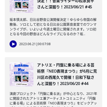
決定！！音楽ライターの松永良平
さんと深掘り！2023/06/21 #45
坂本慎太郎、日比谷野音公演開催決定！ゆらゆら帝国の解
散後、ソロとして初となる日比谷公園第音楽堂でのワンマ
ンライブが、いよいよ今週土曜日に開催されます。ソロ初
となる今回の野音はどんなライブになるのか？坂...
2023.06.21
|
00:07:08
アトリエ・円盤に乗る場による芸
術祭『NEO表現まつり』が6月に荒
川区の西尾久で開催！日和下駄さ
んと深掘り！2023/06/20 #44
演劇プロジェクト「円盤に乗る派」が中心となり、2021年
に開設されたアトリエ兼アーティストコミュニティ「円盤
に乗る場」による芸術祭『NEO表現まつり』をピックアッ