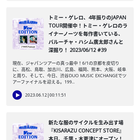
トミー・ゲレロ、4年振りのJAPAN
TOUR開催中！トミー・ゲレロのラ
イナーノーツを毎作書いている、
バルーチャ・ハシム廣太郎さんと
深掘り！ 2023/06/12 #39
現在、ジャパンツアーの真っ最中！6/1の京都を皮切り
に、高松、鳥取、加古川、広島、福岡、熊本、大阪、岐阜
と周り、そして、今日、渋谷DUO MUSIC EXCHANGEでツ
アーファイナルを迎える。199...
2023.06.12
|
00:11:51
新たな服のサイクルを生み出す場
『KISARAZU CONCEPT STORE』
本日、千葉・木更津にオープン！