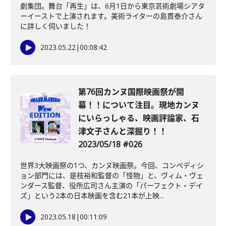
劇集団。舞台「再生」は、6月1日から東京芸術劇場シアタ
ーイーストで上演されます。美術ライターの島貫泰介さん
に詳しく伺いました！
2023.05.22
|
00:08:42
第76回カンヌ国際映画祭が開
幕！！について注目。現地カンヌ
にいらっしゃる、映画評論家、石
津文子さんと深掘り！！
2023/05/18 #026
世界3大映画祭の1つ、カンヌ映画祭。今回、コンペディシ
ョン部門には、是枝裕和監督の「怪物」と、ヴィム・ヴェ
ンダース監督、役所広司さん主演の「パーフェクト・デイ
ズ」という2本の日本映画を含む21本が上映...
2023.05.18
|
00:11:09