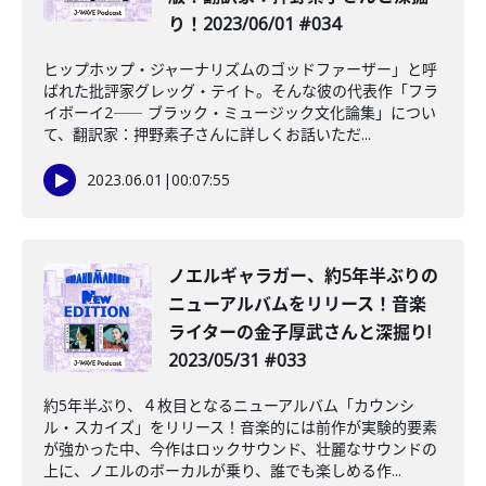
り！2023/06/01 #034
ヒップホップ・ジャーナリズムのゴッドファーザー」と呼
ばれた批評家グレッグ・テイト。そんな彼の代表作「フラ
イボーイ2―― ブラック・ミュージック文化論集」につい
て、翻訳家：押野素子さんに詳しくお話いただ...
2023.06.01
|
00:07:55
ノエルギャラガー、約5年半ぶりの
ニューアルバムをリリース！音楽
ライターの金子厚武さんと深掘り!
2023/05/31 #033
約5年半ぶり、４枚目となるニューアルバム「カウンシ
ル・スカイズ」をリリース！音楽的には前作が実験的要素
が強かった中、今作はロックサウンド、壮麗なサウンドの
上に、ノエルのボーカルが乗り、誰でも楽しめる作...