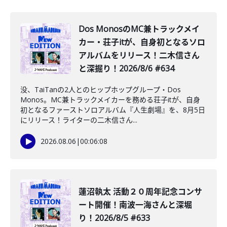
Dos MonosのMC兼トラックメイ
カー・荘子itが、自身初となるソロ
アルバムをリリース！二木信さん
と深掘り！2026/8/6 #634
没、TaiTanの2人とのヒップホップグループ・Dos
Monos。MC兼トラックメイカーを務める荘子itが、自身
初となるファーストソロアルバム『人生劇場』を、8月5日
にリリース！ライターの二木信さん...
2026.08.06
|
00:06:08
蓮沼執太 活動２０周年記念コンサ
ート開催！南波一海さんと深堀
り！2026/8/5 #633