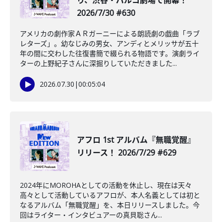
り、渋谷・パルコ劇場で開幕！
2026/7/30 #630
アメリカの劇作家ＡＲガーニーによる朗読劇の戯曲「ラブ
レターズ」。幼なじみの男女、アンディとメリッサが五十
年の間に交わした往復書簡で綴られる物語です。演劇ライ
ターの上野紀子さんに深掘りしていただきました...
2026.07.30
|
00:05:04
アフロ 1st アルバム『無職覚醒』
リリース！ 2026/7/29 #629
2024年にMOROHAとしての活動を休止し、現在は天々
高々として活動しているアフロが、本人名義としては初と
なるアルバム「無職覚醒」を、本日リリースしました。今
回はライター・インタビュアーの真貝聡さん...