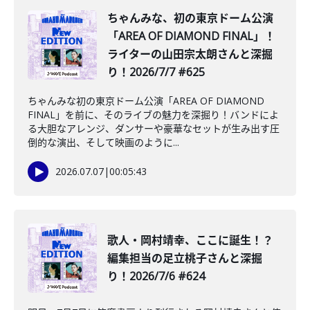
️ちゃんみな、初の東京ドーム公演
「AREA OF DIAMOND FINAL」！
ライターの山田宗太朗さんと深掘
り！2026/7/7 #625
ちゃんみな初の東京ドーム公演「AREA OF DIAMOND
FINAL」を前に、そのライブの魅力を深掘り！バンドによ
る大胆なアレンジ、ダンサーや豪華なセットが生み出す圧
倒的な演出、そして映画のように...
2026.07.07
|
00:05:43
️歌人・岡村靖幸、ここに誕生！？
編集担当の足立桃子さんと深掘
り！2026/7/6 #624