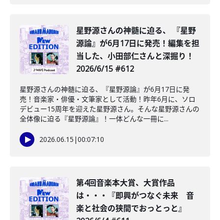
星野源さんの神髄に迫る、 『星野
源論』が6月17日に発売！編集を担
当した、小田部仁さんと深掘り！
2026/6/15 #612
星野源さんの神髄に迫る、『星野源論』が6月17日に発
売！音楽家・俳優・文筆家として活動！昨年6月に、ソロ
デビュー15周年を迎えた星野源さん。そんな星野源さんの
全体像に迫る『星野源論』！一体どんな一冊に...
2026.06.15
|
00:07:10
第4回音楽本大賞、大賞作品
は・・・『即興がつなぐ未来 音
楽と社会の狭間でおっとっと』