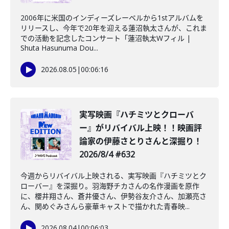
2006年に米国のインディーズレーベルから1stアルバムを
リリースし、今年で20年を迎える蓮沼執太さんが、これま
での活動を記念したコンサート「蓮沼執太Wフィル |
Shuta Hasunuma Dou...
2026.08.05
|
00:06:16
️実写映画『ハチミツとクローバ
ー』がリバイバル上映！！映画評
論家の伊藤さとりさんと深掘り！
2026/8/4 #632
今週からリバイバル上映される、実写映画『ハチミツとク
ローバー』を深掘り。羽海野チカさんの名作漫画を原作
に、櫻井翔さん、蒼井優さん、伊勢谷友介さん、加瀬亮さ
ん、関めぐみさんら豪華キャストで描かれた青春映...
2026.08.04
|
00:06:03