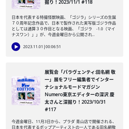
掘り！2023/11/1 #118
日本を代表する特撮怪獣映画、「ゴジラ」シリーズの生誕
７０周年記念作品で、日本で製作された実写版ゴジラ作品
としては通算３０作目となる映画、「ゴジラ -1.0（マイ
ナスワン）」」が、今週金曜日から公開され...
2023.11.01
|
00:06:51
展覧会「パラヴェンティ:田名網 敬
一」展をフリー編集者でインター
ナショナルモードマガジン
Numero東京エディターの深沢 慶
太さんと深掘り！2023/10/31
#117
今週金曜日、11月3日から、プラダ 青山店で開催される、
日本を代表するポップアーティストの一人である田名網敬