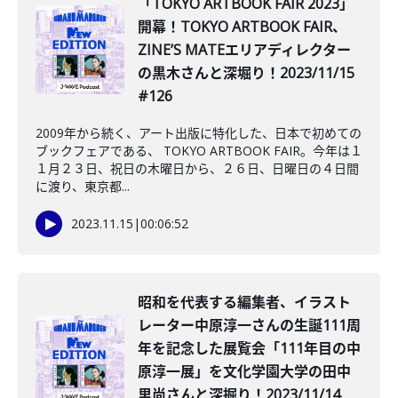
「TOKYO ARTBOOK FAIR 2023」
開幕！TOKYO ARTBOOK FAIR、
ZINE’S MATEエリアディレクター
の黒木さんと深堀り！2023/11/15
#126
2009年から続く、アート出版に特化した、日本で初めての
ブックフェアである、 TOKYO ARTBOOK FAIR。今年は１
１月２３日、祝日の木曜日から、２６日、日曜日の４日間
に渡り、東京都...
2023.11.15
|
00:06:52
昭和を代表する編集者、イラスト
レーター中原淳一さんの生誕111周
年を記念した展覧会「111年目の中
原淳一展」を文化学園大学の田中
里尚さんと深掘り！2023/11/14