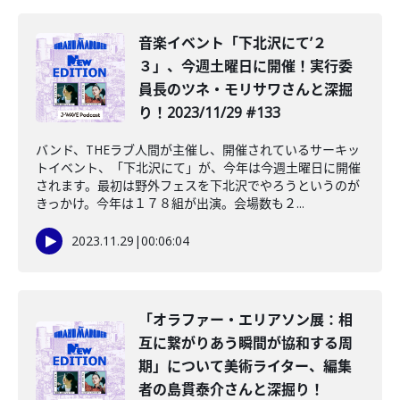
音楽イベント「下北沢にて’２
３」、今週土曜日に開催！実行委
員長のツネ・モリサワさんと深掘
り！2023/11/29 #133
バンド、THEラブ人間が主催し、開催されているサーキッ
トイベント、「下北沢にて」が、今年は今週土曜日に開催
されます。最初は野外フェスを下北沢でやろうというのが
きっかけ。今年は１７８組が出演。会場数も２...
2023.11.29
|
00:06:04
「オラファー・エリアソン展：相
互に繋がりあう瞬間が協和する周
期」について美術ライター、編集
者の島貫泰介さんと深掘り！