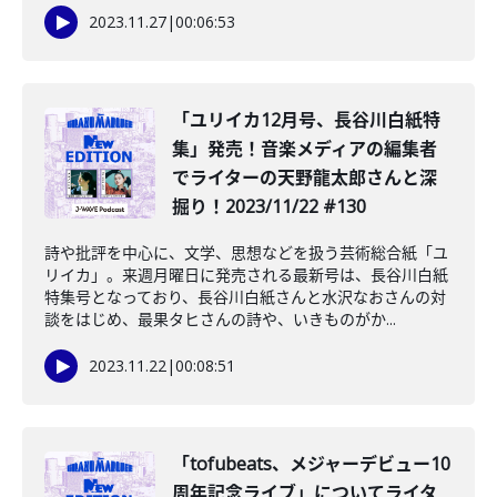
2023.11.27
|
00:06:53
「ユリイカ12月号、長谷川白紙特
集」発売！音楽メディアの編集者
でライターの天野龍太郎さんと深
掘り！2023/11/22 #130
詩や批評を中心に、文学、思想などを扱う芸術総合紙「ユ
リイカ」。来週月曜日に発売される最新号は、長谷川白紙
特集号となっており、長谷川白紙さんと水沢なおさんの対
談をはじめ、最果タヒさんの詩や、いきものがか...
2023.11.22
|
00:08:51
️「tofubeats、メジャーデビュー10
周年記念ライブ」についてライタ