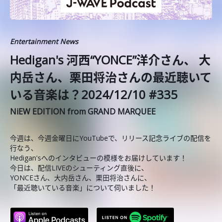
Entertainment News
Hedigan's 河西“YONCE”洋介さん、 大
内岳さん、栗田将治さんの最近聴いて
いる音楽は？2024/12/10 #335
NiEW EDITION from GRAND MARQUEE
今週は、今週金曜日にYouTubeで、リリース記念ライブの配信を
行なう、
Hedigan'sへのインタビューの模様をお届けしています！
今日は、配信LIVEのシューティング直後に、
YONCEさん、大内岳さん、栗田将治さんに、
「最近聴いている音楽」について伺いました！