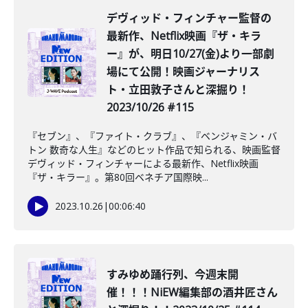
デヴィッド・フィンチャー監督の
最新作、Netflix映画『ザ・キラ
ー』が、明日10/27(金)より一部劇
場にて公開！映画ジャーナリス
ト・立田敦子さんと深掘り！
2023/10/26 #115
『セブン』、『ファイト・クラブ』、『ベンジャミン・バ
トン 数奇な人生』などのヒット作品で知られる、映画監督
デヴィッド・フィンチャーによる最新作、Netflix映画
『ザ・キラー』。第80回ベネチア国際映...
2023.10.26
|
00:06:40
すみゆめ踊行列、今週末開
催！！！NiEW編集部の酒井匠さん