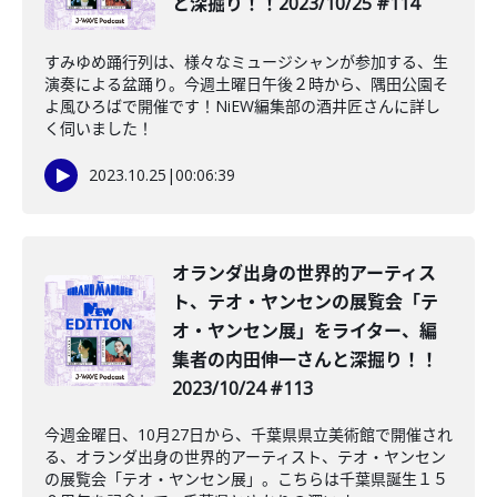
と深掘り！！2023/10/25 #114
すみゆめ踊行列は、様々なミュージシャンが参加する、生
演奏による盆踊り。今週土曜日午後２時から、隅田公園そ
よ風ひろばで開催です！NiEW編集部の酒井匠さんに詳し
く伺いました！
2023.10.25
|
00:06:39
オランダ出身の世界的アーティス
ト、テオ・ヤンセンの展覧会「テ
オ・ヤンセン展」をライター、編
集者の内田伸一さんと深掘り！！
2023/10/24 #113
今週金曜日、10月27日から、千葉県県立美術館で開催され
る、オランダ出身の世界的アーティスト、テオ・ヤンセン
の展覧会「テオ・ヤンセン展」。こちらは千葉県誕生１５