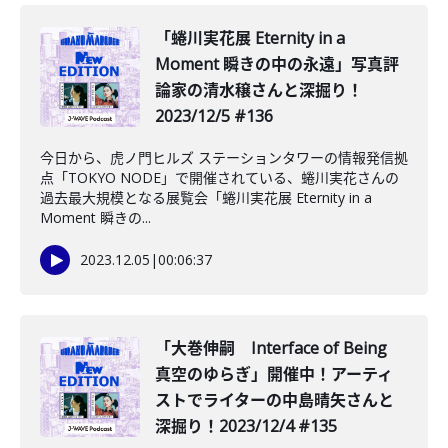
️「蜷川実花展 Eternity in a
Moment 瞬きの中の永遠」写真評
論家の清水穣さんと深掘り！
2023/12/5 #136
今日から、虎ノ門ヒルズ ステーションタワーの情報発信拠
点「TOKYO NODE」で開催されている、蜷川実花さんの
過去最大規模となる展覧会️「蜷川実花展 Eternity in a
Moment 瞬きの...
2023.12.05
|
00:06:37
「大巻伸嗣 Interface of Being
真空のゆらぎ」開催中！アーティ
ストでライターの中島晴矢さんと
深掘り！2023/12/4 #135