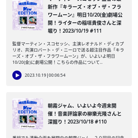
新作『キラーズ・オブ・ザ・フラ
ワームーン』明日10/20(金)劇場公
開！ライターの稲垣貴俊さんと深
堀り！2023/10/19 #111
監督マーティン・スコセッシ、主演レオナルド・ディカプ
リオ、共演ロバート・デ・ニーロで送る超注目作品「キラ
ーズ・オブ・ザ・フラワームーン」が、いよいよ明日
10/20(金)に劇場公開！こちらの作品について...
2023.10.19
|
00:06:54
朝霧ジャム、いよいよ今週末開
催！音楽評論家の柳樂光隆さんと
深掘り！2023/10/18 #110
番組でも連動企画を展開中の朝霧ジャム。２０回目の記念