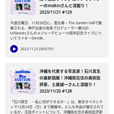
ーのimdkmさんと深掘り！
2023/11/21 #129
今週日曜日、11月26日に、恵比寿・The Garden Hallで開
催される、神戸出身の音楽プロデューサー兼DJの
tofubeatsさんのメジャーデビュー10周年記念ライブにつ
いてライターのimdk...
2023.11.21
|
00:07:01
沖縄を代表する写真家！石川真生
の最新個展！沖縄県在住の美術批
評家、土屋誠一さんと深掘り！
2023/11/20 #128
「石川真生 ─私に何ができるか─」は、東京オペラシテ
ィで12月24日（日）まで開催中。どんな作品が展示されて
いるか、注目ポイントについて、沖縄県在住の美術批評家