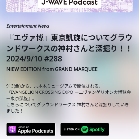
Entertainment News
『エヴァ博』東京凱旋についてグラウ
ンドワークスの神村さんと深掘り！！
2024/9/10 #288
NiEW EDITION from GRAND MARQUEE
913(金)から、六本木ミュージアムで開催される、
『EVANGELION CROSSING EXPO ―エヴァンゲリオン大博覧会
―東京凱旋』。
こちらについてグラウンドワークス 神村さんと深掘りしていき
ました！