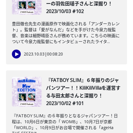
ーの羽佐田瑶子さんと深掘り！
2023/10/03 #102
豊田徹也先生の漫画原作で映画化される「アンダーカレン
ト」。監督は「愛がなんだ」などを手がけた今泉力哉監
督、音楽は細野晴臣さんが務めています。こちらの映画に
ついて今泉力哉監督にもインタビューされたライタ...
2023.10.03
|
00:08:20
『FATBOY SLIM』６年振りのジャ
パンツアー！！KiliKiliVillaを運営す
る与田太郎さんと深掘り！
2023/10/02 #101
『FATBOY SLIM』の６年振りとなるジャパンツアー！日
程は、10月6日が東京の「 WOMB」、10月7日が京都
「WORLD」、10月9日がお台場で開催される「ageHa