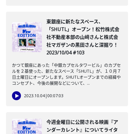
東銀座に新たなスペース、
「SHUTL」オープン！松竹株式会
社不動産本部の山﨑さんと株式会
社マガザンの黒田さんと深掘り！
2023/10/04 #103
かつて銀座にあった「中銀カプセルタワービル」のカプセ
ルを２基使った、新たなスペース「SHUTL」が、１０月７
日土曜日にオープンします。SHUTLオープンまでの経緯や
コンセプト、今後の展開などについて、...
2023.10.04
|
00:07:03
今週金曜日に公開される️映画『ア
ンダーカレント』についてライタ