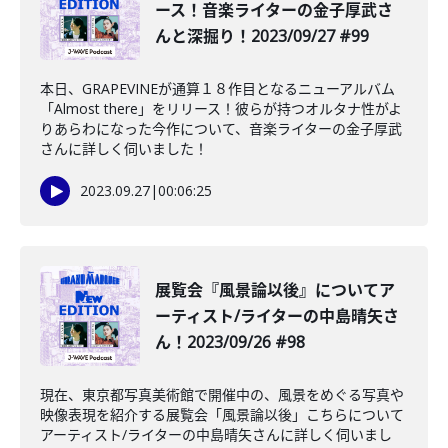
ース！音楽ライターの金子厚武さ
んと深掘り！2023/09/27 #99
本日、GRAPEVINEが通算１８作目となるニューアルバム
「Almost there」をリリース！彼らが持つオルタナ性がよ
りあらわになった今作について、音楽ライターの金子厚武
さんに詳しく伺いました！
2023.09.27
|
00:06:25
️展覧会『風景論以後』についてア
ーティスト/ライターの中島晴矢さ
ん！2023/09/26 #98
現在、東京都写真美術館で開催中の、風景をめぐる写真や
映像表現を紹介する展覧会「風景論以後」こちらについて
アーティスト/ライターの中島晴矢さんに詳しく伺いまし