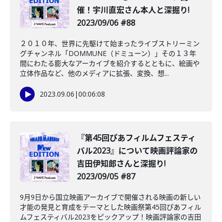
催！宇川直宏さん本人と深掘り!
2023/09/06 #88
２０１０年、世界に先駆けて始まったライブストリーミン
グチャンネル「DOMMUNE（ドミューン）」その１３年
間にわたる膨大なアーカイブを紹介するとともに、絵画や
立体作品など、他のメディアに拡張、変換、想...
2023.09.06
|
00:06:08
️『第45回ぴあフィルムフェスティ
バル2023』について映画評論家の
吉田伊知郎さんと深掘り!
2023/09/05 #87
9月9日から国立映画アーカイブで開催される映画の新しい
才能の発見と育成をテーマとした映画祭第45回ぴあフィル
ムフェスティバル2023をピックアップ！映画評論家の吉田