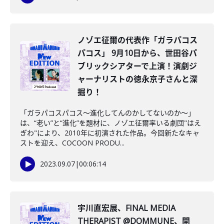
ノゾエ征爾の代表作「ガラパコス
パコス」 9月10日から、世田谷パ
ブリックシアターで上演！演劇ジ
ャーナリストの徳永京子さんと深
掘り！
「ガラパコスパコス～進化してんのかしてないのか～」
は、“老い”と“進化”を題材に、ノゾエ征爾率いる劇団"はえ
ぎわ"により、2010年に初演された作品。今回新たなキャ
ストを迎え、COCOON PRODU...
2023.09.07
|
00:06:14
宇川直宏展、FINAL MEDIA
THERAPIST @DOMMUNE、開