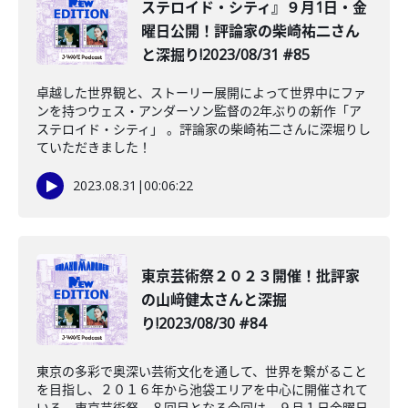
ステロイド・シティ』９月1日・金
曜日公開！評論家の柴崎祐二さん
と深掘り!2023/08/31 #85
卓越した世界観と、ストーリー展開によって世界中にファ
ンを持つウェス・アンダーソン監督の2年ぶりの新作「ア
ステロイド・シティ」 。評論家の柴崎祐二さんに深堀りし
ていただきました！
2023.08.31
|
00:06:22
東京芸術祭２０２３開催！批評家
の山﨑健太さんと深掘
り!2023/08/30 #84
東京の多彩で奥深い芸術文化を通して、世界を繋がること
を目指し、２０１６年から池袋エリアを中心に開催されて
いる、東京芸術祭。８回目となる今回は、９月１日金曜日