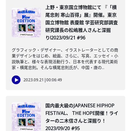
上野・東京国立博物館にて 『「横
尾忠則 寒山百得」展』開催。東京
国立博物館 表慶館 学芸研究部調査
研究課長の松嶋雅人さんと深掘
り!2023/09/21 #96
グラフィック・デザイナー、イラストレーターとしての商
業デザインをはじめ、絵画、さらに、写真、エッセイ・小
説執筆と、様々な表現活動行う、日本を代表する現代美術
家・横尾忠則。そんな横尾忠則氏が、中国・唐の...
2023.09.21
|
00:06:49
国内最大級のJAPANESE HIPHOP
FESTIVAL、 THE HOPE開催！ライ
ターの二木信さんと深掘り！
2023/09/20 #95