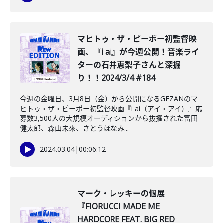
マヒトゥ・ザ・ピーポー初監督映
画、『i ai』が今週公開！音楽ライ
ターの石井恵梨子さんと深掘
り！！2024/3/4 #184
今週の金曜日、3月8日（金）から公開になるGEZANのマ
ヒトゥ・ザ・ピーポー初監督映画『i ai（アイ・アイ）』応
募数3,500人の大規模オーディションから抜擢された富田
健太郎、森山未來、さとうほなみ...
2024.03.04
|
00:06:12
マーク・レッキーの個展
『FIORUCCI MADE ME
HARDCORE FEAT. BIG RED