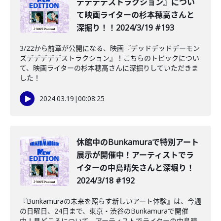
デデデデストラクション』につい
て映画ライターの杉本穂高さんと
深掘り！！2024/3/19 #193
3/22から前章が公開になる、映画『デッドデッドデーモン
ズデデデデデストラクション』！こちらのトピックについ
て、映画ライターの杉本穂高さんに深掘りしていただきま
した！
2024.03.19
|
00:08:25
休館中のBunkamuraで特別アート
展示が開催中！アーティストでラ
イターの中島晴矢さんと深堀り！
2024/3/18 #192
『Bunkamuraの未来を照らす新しいアート体験』は、今週
の日曜日、24日まで、東京・渋谷のBunkamuraで開催
中！見どころについて、アーティストでライターの中島晴