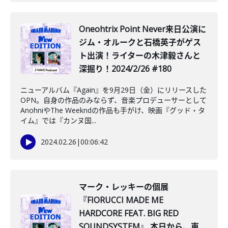
Oneohtrix Point Never来日公演に
ジム・オルークと石橋英子がゲス
ト出演！ライターの木津毅さんと
深掘り！2024/2/26 #180
ニューアルバム『Again』を9月29日（金）にリリースした
OPN。自身の作品のみならず、音楽プロデューサーとして
AnohniやThe Weekndの作品も手がけ、映画『グッド・タ
イム』では『カンヌ国...
2024.02.26
|
00:06:42
マーク・レッキーの個展
『FIORUCCI MADE ME
HARDCORE FEAT. BIG RED
SOUNDSYSTEM』 本日から、東