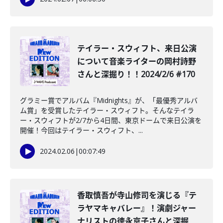
テイラー・スウィフト、来日公演
について音楽ライターの岡村詩野
さんと深掘り！！2024/2/6 #170
グラミー賞でアルバム『Midnights』が、「最優秀アルバ
ム賞」を受賞したテイラー・スウィフト。そんなテイラ
ー・スウィフトが2/7から4日間、東京ドームで来日公演を
開催！今回はテイラー・スウィフト、...
2024.02.06
|
00:07:49
香取慎吾が寺山修司を演じる『テ
ラヤマキャバレー』！演劇ジャー
ナリストの徳永京子さんと深掘