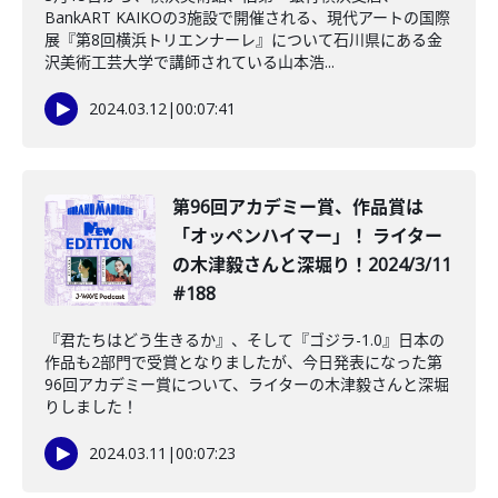
BankART KAIKOの3施設で開催される、現代アートの国際
展『第8回横浜トリエンナーレ』について石川県にある金
沢美術工芸大学で講師されている山本浩...
2024.03.12
|
00:07:41
第96回アカデミー賞、作品賞は
「オッペンハイマー」！ ライター
の木津毅さんと深堀り！2024/3/11
#188
『君たちはどう生きるか』、そして『ゴジラ-1.0』日本の
作品も2部門で受賞となりましたが、今日発表になった第
96回アカデミー賞について、ライターの木津毅さんと深堀
りしました！
2024.03.11
|
00:07:23