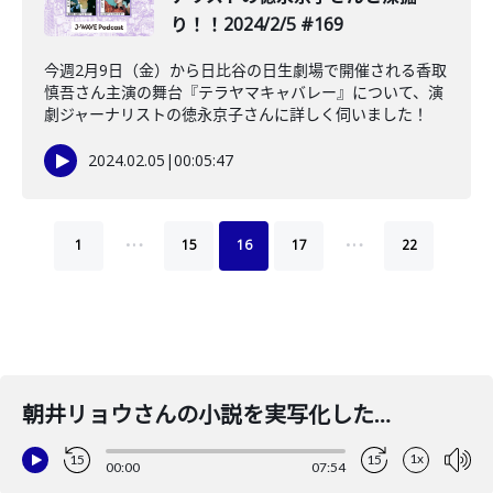
り！！2024/2/5 #169
今週2月9日（金）から日比谷の日生劇場で開催される香取
慎吾さん主演の舞台『テラヤマキャバレー』について、演
劇ジャーナリストの徳永京子さんに詳しく伺いました！
2024.02.05
|
00:05:47
…
…
1
15
16
17
22
朝井リョウさんの小説を実写化した映画「正欲」についてライターの羽佐田瑶子さんと深掘り！2023/11/7 #121
1x
15
15
00:00
07:54