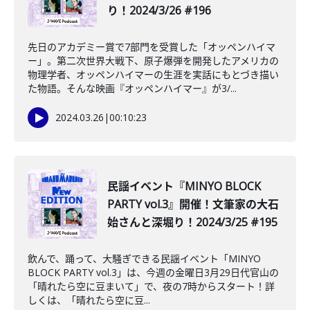
り！2024/3/26 #196
先日のアカデミー賞で7部門を受賞した「オッペンハイマ
ー」。第二次世界大戦下、原子爆弾を開発したアメリカの
物理学者、オッペンハイマーの生涯を実話にもとづき描い
た物語。そんな映画『オッペンハイマー』が3/...
2024.03.26
|
00:10:23
民謡イベント『MINYO BLOCK
PARTY vol.3』開催！文筆家の大石
始さんと深堀り！2024/3/25 #195
飲んで、踊って、大騒ぎできる民謡イベント「MINYO
BLOCK PARTY vol.3」は、今週の金曜日3月29日代官山の
「晴れたら空に豆まいて」で、夜の7時からスタート！詳
しくは、「晴れたら空に豆...