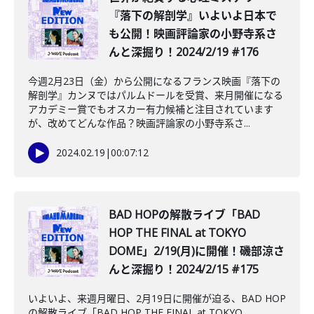
『落下の解剖学』いよいよ日本で
も公開！映画評論家の小野寺系さ
んと深掘り！2024/2/19 #176
今週2月23日（金）から公開になるフランス映画『落下の
解剖学』カンヌではパルムドールを受賞、来月開催になる
アカデミー賞でもオスカー有力候補と注目されています
が、改めてどんな作品？映画評論家の小野寺系さ...
2024.02.19
|
00:07:12
BAD HOPの解散ライブ「BAD
HOP THE FINAL at TOKYO
DOME」2/19(月)に開催！磯部涼さ
んと深掘り！2024/2/15 #175
いよいよ、来週月曜日、2月19日に開催が迫る、BAD HOP
の解散ライブ「BAD HOP THE FINAL at TOKYO