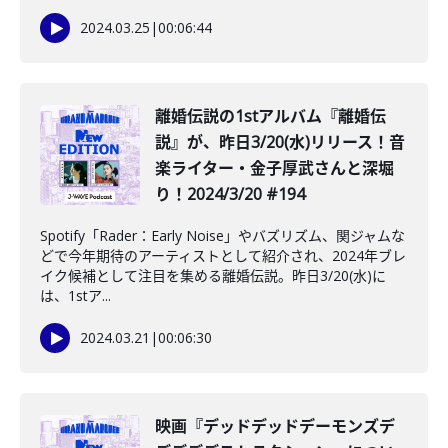
2024.03.25
|
00:06:44
離婚伝説の1stアルバム『離婚伝
説』が、昨日3/20(水)リリース！音
楽ライター・金子厚武さんと深堀
り！2024/3/20 #194
Spotify「Rader：Early Noise」やバズリズム、関ジャムな
どで今年期待のアーティストとして紹介され、2024年ブレ
イク候補として注目を集める離婚伝説。昨日3/20(水)に
は、1stア...
2024.03.21
|
00:06:30
映画『デッドデッドデーモンズデ