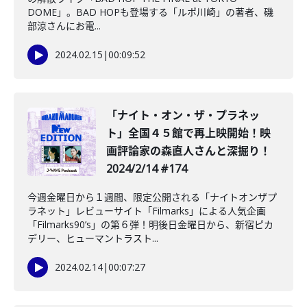
DOME」。BAD HOPも登場する「ルポ川崎」の著者、磯
部涼さんにお電...
2024.02.15
|
00:09:52
「ナイト・オン・ザ・プラネッ
ト」全国４５館で再上映開始！映
画評論家の森直人さんと深掘り！
2024/2/14 #174
今週金曜日から１週間、限定公開される「ナイトオンザプ
ラネット」レビューサイト「Filmarks」による人気企画
「Filmarks90’s」の第６弾！明後日金曜日から、新宿ピカ
デリー、ヒューマントラスト...
2024.02.14
|
00:07:27