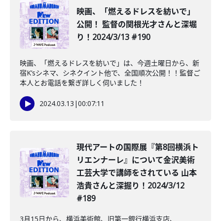
映画、「燃えるドレスを紡いで」
公開！ 監督の関根光才さんと深堀
り！2024/3/13 #190
映画、「燃えるドレスを紡いで」は、今週土曜日から、新
宿K’sシネマ、シネクイント他で、全国順次公開！！監督ご
本人とお電話を繋ぎ詳しく伺いました！
2024.03.13
|
00:07:11
現代アートの国際展『第8回横浜ト
リエンナーレ』について金沢美術
工芸大学で講師をされている 山本
浩貴さんと深掘り！2024/3/12
#189
3月15日から、横浜美術館、旧第一銀行横浜支店、