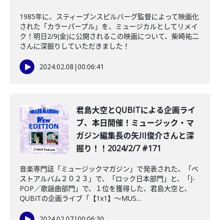
1985年に、スティーブンスピルバーグ監督によって映画化
された「カラーパープル」を、ミュージカルとしてリメイ
ク！明日2/9(金)に公開されるこの映画について、柴崎祐二
さんに深掘りしていただきました！
2024.02.08
|
00:06:41
君島大空とQUBITによる企画ライ
ブ、本日開催！ミュージック・マ
ガジン編集長の矢川俊介さんと深
掘り！！2024/2/7 #171
音楽専門誌「ミュージックマガジン」で発表された、「ベ
ストアルバム２０２３」で、「ロック日本部門」と、「J-
POP／歌謡曲部門」で、１位を獲得した、君島大空と、
QUBITの企画ライブ「【1x1】～MUS...
2024.02.07
|
00:06:30