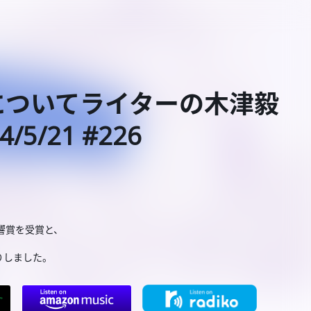
についてライターの木津毅
5/21 #226
響賞を受賞と、
りしました。