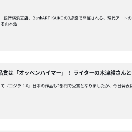
一銀行横浜支店、BankART KAIKOの3施設で開催される、現代ア
山本浩...
賞は「オッペンハイマー」！ ライターの木津毅さんと深堀り！
て『ゴジラ-1.0』日本の作品も2部門で受賞となりましたが、今日発表