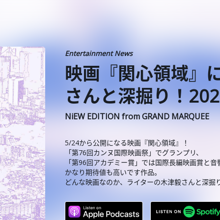
Entertainment News
️映画『関心領域』
さんと深掘り！2024/
NiEW EDITION from GRAND MARQUEE
5/24から公開になる映画『関心領域』！
「第76回カンヌ国際映画祭」でグランプリ、
「第96回アカデミー賞」では国際長編映画賞と音
かなり期待値も高いです作品。
どんな映画なのか、ライターの木津毅さんと深掘