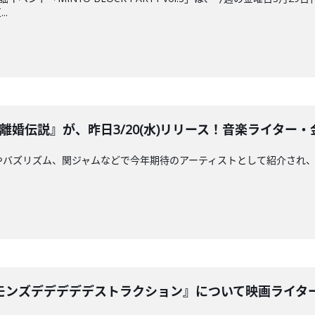
.
婚伝説』が、昨日3/20(水)リリース！音楽ライター・金子厚
ly Noise」やバズリズム、関ジャムなどで今年期待のアーティストとして紹
ンズデデデデデストラクション』について映画ライターの杉本