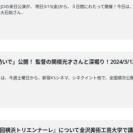
EJOの来日公演が、 明日3/15(金)から、３日間にわたって開催！今
石始さん...
で」公開！ 監督の関根光才さんと深堀り！2024/3/13 
は、今週土曜日から、新宿K’sシネマ、シネクイント他で、全国順次公
8回横浜トリエンナーレ』について金沢美術工芸大学で講