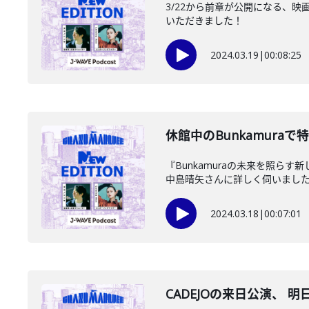
3/22から前章が公開になる、
いただきました！
2024.03.19
|
00:08:25
休館中のBunkamura
『Bunkamuraの未来を照ら
中島晴矢さんに詳しく伺いまし
2024.03.18
|
00:07:01
CADEJOの来日公演、 明