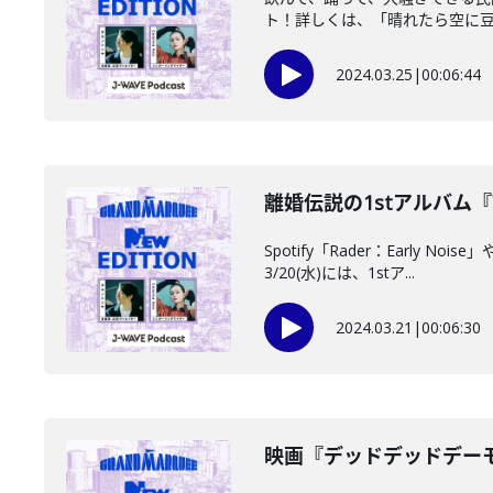
ト！詳しくは、「晴れたら空に豆..
2024.03.25
|
00:06:44
離婚伝説の1stアルバム『離
Spotify「Rader：Ear
3/20(水)には、1stア...
2024.03.21
|
00:06:30
映画『デッドデッドデーモ