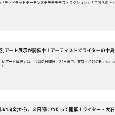
映画『デッドデッドデーモンズデデデデデストラクション』！こちらのト
で特別アート展示が開催中！アーティストでライターの中島晴矢さ
す新しいアート体験』は、今週の日曜日、24日まで、東京・渋谷のBunka
た！
日3/15(金)から、３日間にわたって開催！ライター・大石始さ