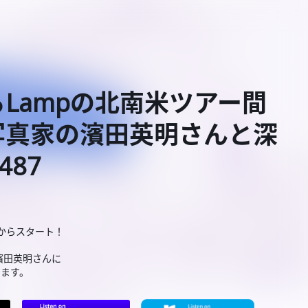
Lampの北南米ツアー間
写真家の濱田英明さんと深
487
ィからスタート！
濱田英明さんに
きます。