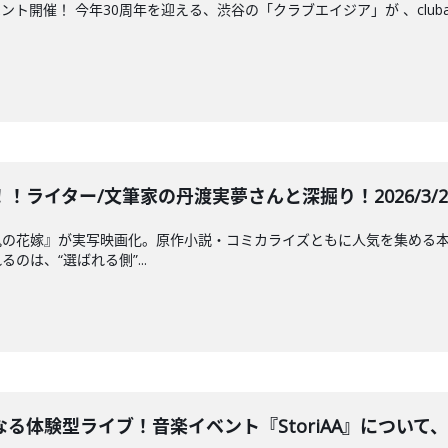
催！ 今年30周年を迎える、渋谷の「クラブエイジア」が 、clubasia 30
！ライター/文筆家の丹渡実夢さんと深掘り！2026/3/24 
鬼の花嫁』が実写映画化。原作小説・コミカライズともに人気を集める
のは、“選ばれる側”...
体験型ライブ！音楽イベント『StoriAA』について、ラ