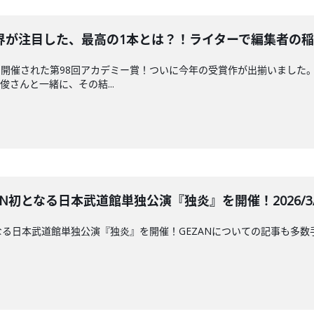
が注目した、最高の1本とは？！ライターで編集者の稲垣貴俊さ
開催された第98回アカデミー賞！ついに今年の受賞作が出揃いました
さんと一緒に、その結...
AN初となる日本武道館単独公演『独炎』を開催！2026/3/1
初となる日本武道館単独公演『独炎』を開催！GEZANについての記事も多