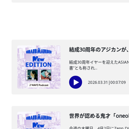
結成30周年のアジカンが、
結成30周年イヤーを迎えたASIAN 
書”とも称され...
2026.03.31
|
00:07:09
世界が認める鬼才「oneoht
今週の木曜日、4月2日にZepp D