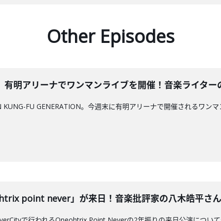
Other Episodes
有明アリーナでワンマンライブを開催！音楽ライターの金子厚
KUNG-FU GENERATION。今週末に有明アリーナで開催されるワンマンライ
rix point never」が来日！音楽批評家の八木皓平さんと深
iverCityで行われるOneohtrix Point Neverの2年振りの来