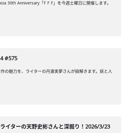
th Anniversary「F F F」を今週土曜日に開催します。
#575
本作の魅力を、ライターの丹渡実夢さんが紐解きます。妖と人
イターの天野史彬さんと深掘り！2026/3/23