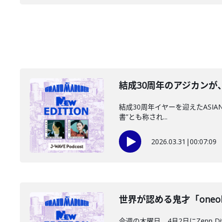
結成30周年のアジカンが、
結成30周年イヤーを迎えたASIAN 
書”とも称され...
2026.03.31
|
00:07:09
世界が認める鬼才「oneoht
今週の木曜日、4月2日にZepp D