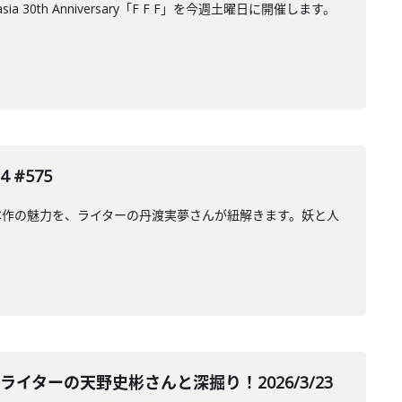
th Anniversary「F F F」を今週土曜日に開催します。
#575
本作の魅力を、ライターの丹渡実夢さんが紐解きます。妖と人
イターの天野史彬さんと深掘り！2026/3/23