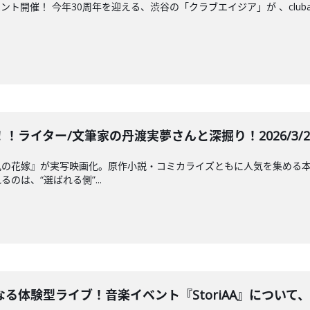
催！ 今年30周年を迎える、渋谷の「クラブエイジア」が 、clubasia 30
！ライター/文筆家の丹渡実夢さんと深掘り！2026/3/24 
鬼の花嫁』が実写映画化。原作小説・コミカライズともに人気を集める
のは、“選ばれる側”...
体験型ライブ！音楽イベント『StoriAA』について、ラ