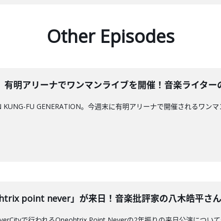
Other Episodes
有明アリーナでワンマンライブを開催！音楽ライターの金子厚
KUNG-FU GENERATION。今週末に有明アリーナで開催されるワンマンライ
rix point never」が来日！音楽批評家の八木皓平さんと深
iverCityで行われるOneohtrix Point Neverの2年振りの来