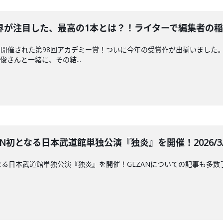
が注目した、最高の1本とは？！ライターで編集者の稲垣貴俊さ
開催された第98回アカデミー賞！ついに今年の受賞作が出揃いました
さんと一緒に、その結...
AN初となる日本武道館単独公演『独炎』を開催！2026/3/1
初となる日本武道館単独公演『独炎』を開催！GEZANについての記事も多