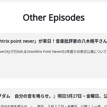
Other Episodes
rix point never」が来日！音楽批評家の八木皓平さんと深
iverCityで行われるOneohtrix Point Neverの2年振りの来
ム 自分の音を鳴らせ。』明日3月27日・金曜日、公開！！2
 自分の音を鳴らせ。』、明日、３月２７日・金曜日、公開！！一体、