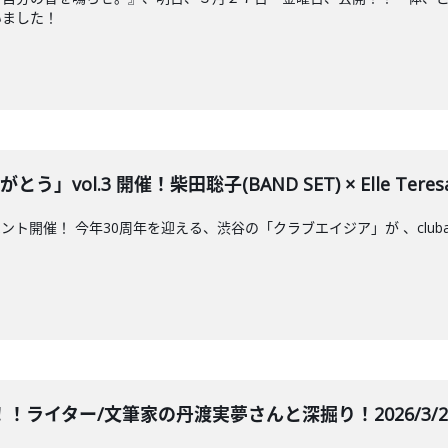
いました！
」vol.3 開催！柴田聡子(BAND SET) × Elle Teresa × 
催！ 今年30周年を迎える、渋谷の「クラブエイジア」が 、clubasia 30
！ライター/文筆家の丹渡実夢さんと深掘り！2026/3/24 