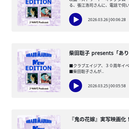
る、張江浩司さんに、電話で伺
2026.03.26
|
00:06:28
柴田聡子 presents「ありがとう
■クラブエイジア、３０周年イベント開
■柴田聡子さんが...
2026.03.25
|
00:05:58
️『鬼の花嫁』実写映画化！