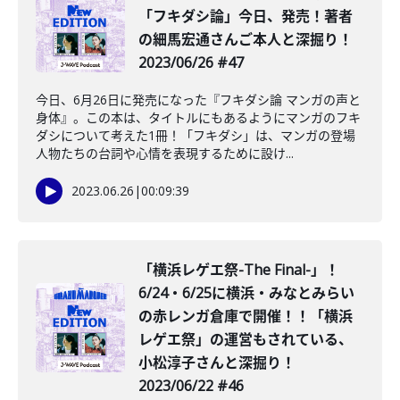
「フキダシ論」今日、発売！著者
の細馬宏通さんご本人と深掘り！
2023/06/26 #47
今日、6月26日に発売になった『フキダシ論 マンガの声と
身体』。この本は、タイトルにもあるようにマンガのフキ
ダシについて考えた1冊！「フキダシ」は、マンガの登場
人物たちの台詞や心情を表現するために設け...
2023.06.26
|
00:09:39
「横浜レゲエ祭-The Final-」！
6/24・6/25に横浜・みなとみらい
の赤レンガ倉庫で開催！！「横浜
レゲエ祭」の運営もされている、
小松淳子さんと深掘り！
2023/06/22 #46