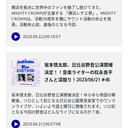
横浜を拠点に世界中のファンを魅了し続けてきた、
MIGHTY CROWNが主催する 「横浜レゲエ祭」。MIGHTY
CROWNは、活動30周年を機にサウンド活動の休止を発
表。活動休止前、最後のとなる今回...
2023.06.22
|
00:10:07
坂本慎太郎、日比谷野音公演開催
決定！！音楽ライターの松永良平
さんと深掘り！2023/06/21 #45
坂本慎太郎、日比谷野音公演開催決定！ゆらゆら帝国の解
散後、ソロとして初となる日比谷公園第音楽堂でのワンマ
ンライブが、いよいよ今週土曜日に開催されます。ソロ初
となる今回の野音はどんなライブになるのか？坂...
2023.06.21
|
00:07:08