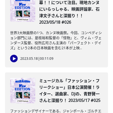
幕！！について注目。現地カンヌ
にいらっしゃる、映画評論家、石
津文子さんと深掘り！！
2023/05/18 #026
世界3大映画祭の1つ、カンヌ映画祭。今回、コンペディシ
ョン部門には、是枝裕和監督の「怪物」と、ヴィム・ヴェ
ンダース監督、役所広司さん主演の「パーフェクト・デイ
ズ」という2本の日本映画を含む21本が上映...
2023.05.18
|
00:11:09
ミュージカル「ファッション・フ
リークショー」日本公演開催！ラ
イター、選曲家、DJの、青野賢一
さんと深掘り！ 2023/05/17 #025
ファッションデザイナーである、ジャンポール・ゴルチエ