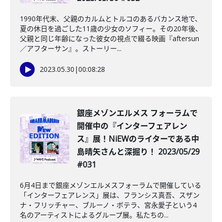
1990年代末、父親のカルムとトルコのあるバカンス地で、
夏の休日を過ごした11歳の少女のソフィー。その20年後、
父親と同じ年齢になった彼女の視点で綴る映画『aftersun
／アフターサン』。ストーリー...
2023.05.30
|
00:08:28
銀座メゾンエルメス フォーラムで
開催中の『インターフェアレン
ス』展！NiEWのライターである中
島晴矢さんと深掘り！ 2023/05/29
#031
6月4日まで銀座メゾンエルメスフォーラムで開催している
「インターフェアレンス」展は、フランシス真吾、スザン
ナ・フリッチャー、ブルーノ・ボテラ、宮永愛子という4
名のアーティストによるグループ展。私たちの...