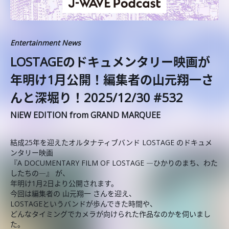
Entertainment News
️LOSTAGEのドキュメンタリー映画が
年明け1月公開！編集者の山元翔一さ
んと深堀り！2025/12/30 #532
NiEW EDITION from GRAND MARQUEE
結成25年を迎えたオルタナティブバンド LOSTAGE のドキュメ
ンタリー映画
『A DOCUMENTARY FILM OF LOSTAGE ―ひかりのまち、わた
したちの―』 が、
年明け1月2日より公開されます。
今回は編集者の 山元翔一 さんを迎え、
LOSTAGEというバンドが歩んできた時間や、
どんなタイミングでカメラが向けられた作品なのかを伺いまし
た。