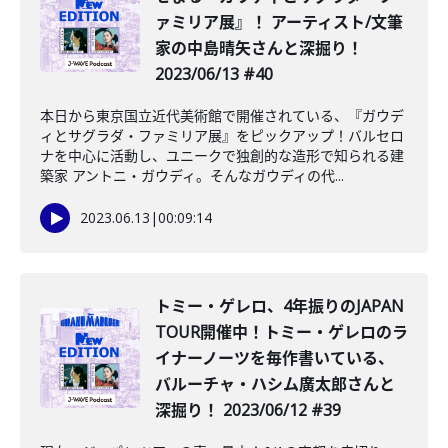
ァミリア展』！ アーティスト/文筆
家の中島晴矢さんと深掘り！
2023/06/13 #40
本日から東京国立近代美術館で開催されている、『ガウデ
ィとサグラダ・ファミリア展』をピックアップ！バルセロ
ナを中心に活動し、ユニークで独創的な造形で知られる建
築家 アントニ・ガウディ。そんなガウディの代...
2023.06.13
|
00:09:14
トミー・ゲレロ、4年振りのJAPAN
TOUR開催中！トミー・ゲレロのラ
イナーノーツを毎作書いている、
バルーチャ・ハシム廣太郎さんと
深掘り！ 2023/06/12 #39