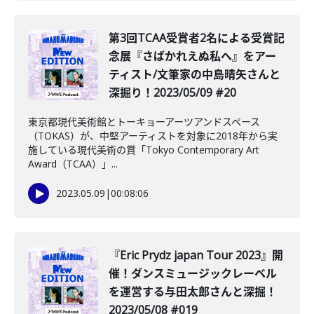
第3回TCAA受賞者2名による受賞記
念展『さばかれえぬ私へ』をアー
ティスト/文筆家の中島晴矢さんと
深掘り！2023/05/09 #20
東京都現代美術館とトーキョーアーツアンドスペース
（TOKAS）が、中堅アーティストを対象に2018年から実
施している現代美術の賞「Tokyo Contemporary Art
Award（TCAA）」...
2023.05.09
|
00:08:06
『Eric Prydz japan Tour 2023』開
催！ダンスミュージックレーベル
を運営する与田太郎さんと深掘！
2023/05/08 #019