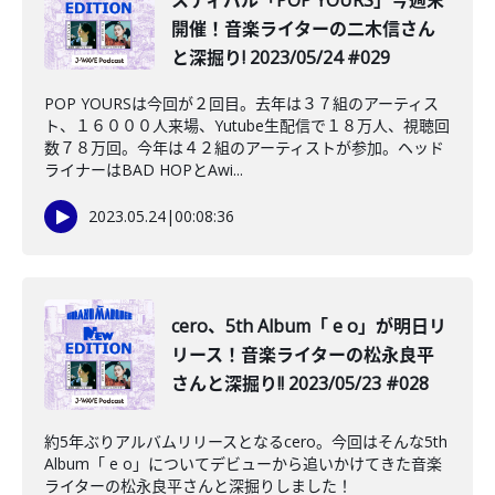
スティバル「POP YOURS」今週末
開催！音楽ライターの二木信さん
と深掘り! 2023/05/24 #029
POP YOURSは今回が２回目。去年は３７組のアーティス
ト、１６０００人来場、Yutube生配信で１８万人、視聴回
数７８万回。今年は４２組のアーティストが参加。ヘッド
ライナーはBAD HOPとAwi...
2023.05.24
|
00:08:36
️cero、5th Album「 e o」が明日リ
リース！音楽ライターの松永良平
さんと深掘り!! 2023/05/23 #028
約5年ぶりアルバムリリースとなるcero。今回はそんな5th
Album「 e o」についてデビューから追いかけてきた音楽
ライターの松永良平さんと深掘りしました！