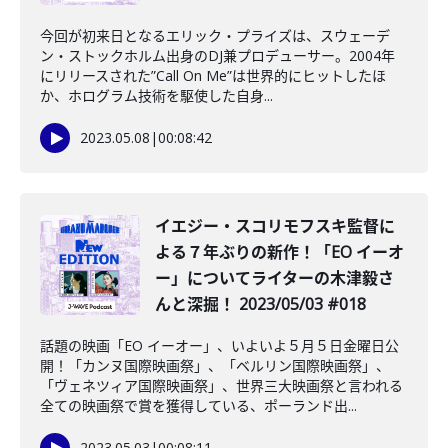
今回が初来日となるエリック・プライズは、スウェーデ
ン・ストックホルム出身のDJ兼プロデューサー。2004年
にリリースされた”Call On Me”は世界的にヒットしたほ
か、ホログラム技術を駆使した自身...
2023.05.08
|
00:08:42
イエジー・スコリモフスキ監督に
よる７年ぶりの新作！「EO イーオ
ー」についてライターの木津毅さ
んと深掘！ 2023/05/03 #018
話題の映画「EO イーオー」、いよいよ５月５日金曜日公
開！「カンヌ国際映画祭」、「ベルリン国際映画祭」、
「ヴェネツィア国際映画祭」、世界三大映画祭と言われる
全ての映画祭で賞を獲得している、ポーランド出...
2023.05.03
|
00:08:11