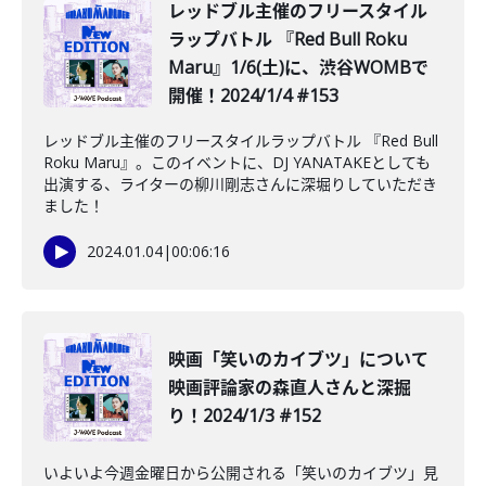
レッドブル主催のフリースタイル
ラップバトル 『Red Bull Roku
Maru』1/6(土)に、渋谷WOMBで
開催！2024/1/4 #153
レッドブル主催のフリースタイルラップバトル 『Red Bull
Roku Maru』。このイベントに、DJ YANATAKEとしても
出演する、ライターの柳川剛志さんに深堀りしていただき
ました！
2024.01.04
|
00:06:16
映画「笑いのカイブツ」について
映画評論家の森直人さんと深掘
り！2024/1/3 #152
いよいよ今週金曜日から公開される「笑いのカイブツ」見