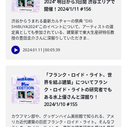
2024" 明日から3日間 渋谷エリアで
開催！2024/1/11 #156
渋谷からうまれる最新カルチャーの祭典 “DIG
SHIBUYA2024"このイベントについて、アーティストの選
定員としても参加されている、建築家で東大生産研特任教
授の豊田圭介さんに深掘りしていただきま...
2024.01.11
|
00:05:39
「フランク・ロイド・ライト、世
界を結ぶ建築」についてフラン
ク・ロイド・ライトの研究者でも
ある水上優さんと深掘り！
2024/1/10 #155
カウフマン邸や、グッゲンハイム美術館で知られる、アメ
リカ近代建築の巨匠フランク・ロイド・ライト。そんなフ