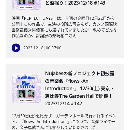
と深掘り！2023/12/18 #143
映画「PERFECT DAYS」は、今週の金曜日12月22日から
公開！この作品で、主演の役所広司さんが、カンヌ国際映
画祭最優秀男優賞にも選ばれていましたが、改めてどんな
作品なのか、評論家の柴崎祐二さん...
2023.12.18
|
00:07:00
Nujabesの新プロジェクト初披露
の音楽会『flows -An
Introduction-』 12/30(土) 東京・
恵比寿The Garden Hallで開催！
2023/12/14 #142
12月30日(土)恵比寿ザ・ガーデンホールで行われるイベン
ト、『flows -An Introduction-』について、音楽ライター
の、金子厚武さんに深掘りしていただきました！