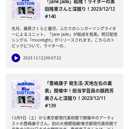
「Jane Jade」結成！ライターの黒
田隆憲さんと深掘り！2023/12/12
#140
先月、藤原さくらと優河、ふたりのシンガーソングライタ
ーによるユニット、「Jane Jade」が結成を発表。明日配信
シングル「moonlight」がリリースされます。こちらのト
ピックについて、ライターの...
2023.12.12
|
00:07:22
「豊嶋康子 発生法-天地左右の裏
表」開催中！担当学芸員の鎮西芳
美さんと深掘り！2023/12/11
#139
12月9日（土）から東京都現代美術館で開催中のアーティ
ストの豊嶋康子さん、初の大規模個展!東京都現代美術館で