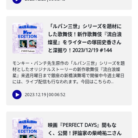
「ルパン三世」シリーズを題材に
した歌舞伎！️新作歌舞伎『流白浪
燦星』をライターの塚田史香さん
と深掘り！2023/12/19 #144
モンキー・パンチ先生原作の「ルパン三世」シリーズを題
材としたオリジナルストーリーの新作歌舞伎『流白浪燦
星』来週月曜日まで銀座の新橋演舞場で開催中今週土曜日
には、ライブ配信も行なわれます。今回はこちらの...
2023.12.19
|
00:06:52
映画『PERFECT DAYS』間もな
く、公開！評論家の柴崎祐二さん