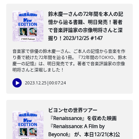
鈴木慶一さんの72年間を本人の記
憶から辿る書籍、明日発売！著者
で音楽評論家の宗像明将さんと深
掘り！2023/12/25 #147
音楽家で俳優の鈴木慶一さん、ご本人の記憶から音楽を作
り奏で続けた72年間を辿る1冊。『72年間のTOKYO、鈴木
慶一の記憶』は、明日発売です。著者で音楽評論家の宗像
明将さんと深堀しました！
2023.12.25
|
00:07:24
ビヨンセの世界ツアー
『Renaissance』を収めた映画
『Renaissance: A Film by
Beyoncé』 が、本日12/21(木)公