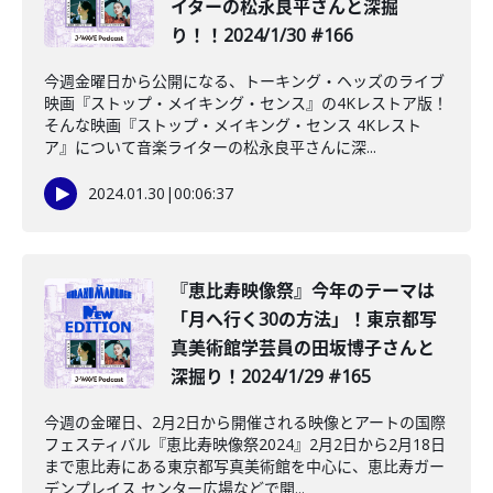
イターの松永良平さんと深掘
り！！2024/1/30 #166
今週金曜日から公開になる、トーキング・ヘッズのライブ
映画『ストップ・メイキング・センス』の4Kレストア版！
そんな映画『ストップ・メイキング・センス 4Kレスト
ア』について音楽ライターの松永良平さんに深...
2024.01.30
|
00:06:37
『恵比寿映像祭』今年のテーマは
「月へ行く30の方法」！東京都写
真美術館学芸員の田坂博子さんと
深掘り！2024/1/29 #165
今週の金曜日、2月2日から開催される映像とアートの国際
フェスティバル『恵比寿映像祭2024』2月2日から2月18日
まで恵比寿にある東京都写真美術館を中心に、恵比寿ガー
デンプレイス センター広場などで開...