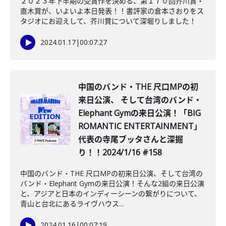
２０２３年下半期の受賞作を決める、第１７０回芥川賞・
直木賞が、いよいよ本日発表！！書評家の倉本さおりをス
タジオにお迎えして、芥川賞について深堀りしました！
2024.01.17
|
00:07:27
中国のバンド・THE 尺口MPの初
来日公演、 そして台湾のバンド・
Elephant Gymの来日公演！「BIG
ROMANTIC ENTERTAINMENT」
代表の寺尾ブッタさんと深掘
り！！2024/1/16 #158
中国のバンド・THE 尺口MPの初来日公演、そして台湾の
バンド・Elephant Gymの来日公演！そんな2組の来日公演
と、アジアと日本のインディーシーンの繋がりについて、
青山と台北にあるライヴハウス...
2024.01.16
|
00:07:19