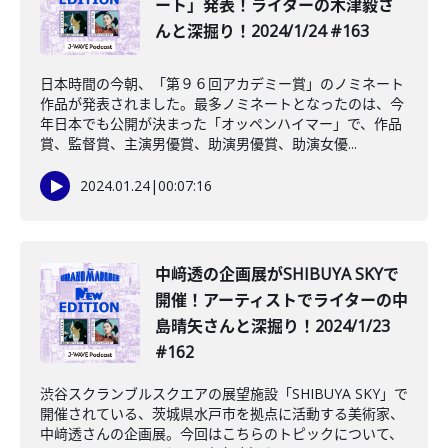
ート」発表！ライターの木津毅さ
んと深掘り！2024/1/24 #163
日本時間の今朝、「第９６回アカデミー賞」のノミネート
作品が発表されました。最多ノミネートとなったのは、今
年日本でも公開が決まった「オッペンハイマー」で、作品
賞、監督賞、主演男優賞、助演男優賞、助演女優...
2024.01.24
|
00:07:16
中﨑透の企画展がSHIBUYA SKYで
開催！アーティストでライターの中
島晴矢さんと深掘り！2024/1/23
#162
渋谷スクランブルスクエアの展望施設「SHIBUYA SKY」で
開催されている、茨城県水戸市を拠点に活動する美術家、
中﨑透さんの企画展。今回はこちらのトピックについて、