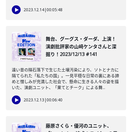
2023.12.14
|
00:05:48
舞台、グーグス・ダーダ、上演！
演劇批評家の山﨑ケンタさんと深
掘り！2023/12/13 #141
遠い昔の隕石落下で生じた土壌汚染により、ソトとナカに
隔てられた「私たちの国」。一見平穏な日常の裏にある諦
めと憎しみが充満した社会で、懸命に生きる人々の姿を描
いた、演劇ユニット、「果てとチーク」による舞...
2023.12.13
|
00:06:40
️藤原さくら・優河のユニット、