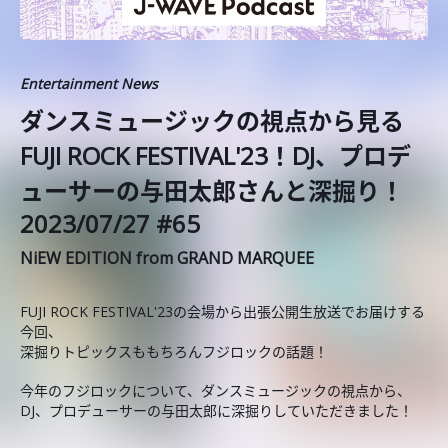
Entertainment News
ダンスミュージックの視点から見る
FUJI ROCK FESTIVAL'23！DJ、プロデ
ューサーの与田太郎さんと深掘り！
2023/07/27 #65
NiEW EDITION from GRAND MARQUEE
FUJI ROCK FESTIVAL'23の会場から出張公開生放送でお届けする
今回、
深掘りトピックスももちろんフジロックの話題！
今年のフジロックについて、ダンスミュージックの視点から、
DJ、プロデューサーの与田太郎に深掘りしていただきました！