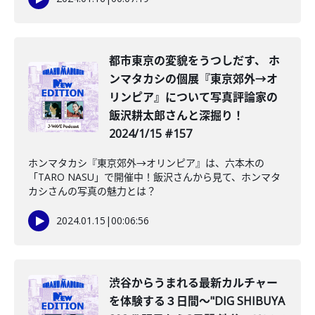
都市東京の変貌をうつしだす、 ホ
ンマタカシの個展『東京郊外→オ
リンピア』について写真評論家の
飯沢耕太郎さんと深掘り！
2024/1/15 #157
ホンマタカシ『東京郊外→オリンピア』は、六本木の
「TARO NASU」で開催中！飯沢さんから見て、ホンマタ
カシさんの写真の魅力とは？
2024.01.15
|
00:06:56
渋谷からうまれる最新カルチャー
を体験する３日間〜"DIG SHIBUYA