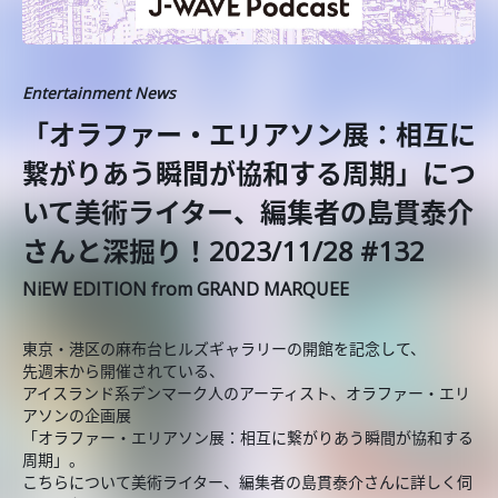
Entertainment News
「オラファー・エリアソン展：相互に
繋がりあう瞬間が協和する周期」につ
いて美術ライター、編集者の島貫泰介
さんと深掘り！2023/11/28 #132
NiEW EDITION from GRAND MARQUEE
東京・港区の麻布台ヒルズギャラリーの開館を記念して、
先週末から開催されている、
アイスランド系デンマーク人のアーティスト、オラファー・エリ
アソンの企画展
「オラファー・エリアソン展：相互に繋がりあう瞬間が協和する
周期」。
こちらについて美術ライター、編集者の島貫泰介さんに詳しく伺