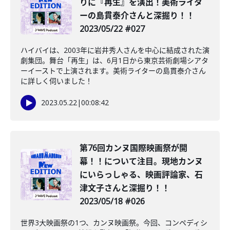
りに『再生』を演出！美術ライタ
ーの島貫泰介さんと深掘り！！
2023/05/22 #027
ハイバイは、2003年に岩井秀人さんを中心に結成された演
劇集団。舞台「再生」は、6月1日から東京芸術劇場シアタ
ーイーストで上演されます。美術ライターの島貫泰介さん
に詳しく伺いました！
2023.05.22
|
00:08:42
第76回カンヌ国際映画祭が開
幕！！について注目。現地カンヌ
にいらっしゃる、映画評論家、石
津文子さんと深掘り！！
2023/05/18 #026
世界3大映画祭の1つ、カンヌ映画祭。今回、コンペディシ