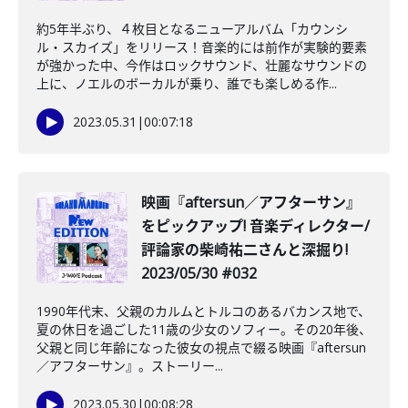
約5年半ぶり、４枚目となるニューアルバム「カウンシ
ル・スカイズ」をリリース！音楽的には前作が実験的要素
が強かった中、今作はロックサウンド、壮麗なサウンドの
上に、ノエルのボーカルが乗り、誰でも楽しめる作...
2023.05.31
|
00:07:18
映画『aftersun／アフターサン』
をピックアップ! 音楽ディレクター/
評論家の柴崎祐二さんと深掘り!
2023/05/30 #032
1990年代末、父親のカルムとトルコのあるバカンス地で、
夏の休日を過ごした11歳の少女のソフィー。その20年後、
父親と同じ年齢になった彼女の視点で綴る映画『aftersun
／アフターサン』。ストーリー...
2023.05.30
|
00:08:28