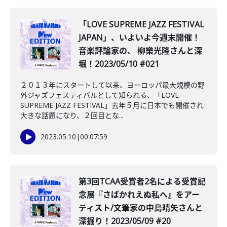
「LOVE SUPREME JAZZ FESTIVAL
JAPAN」、いよいよ今週末開催！
音楽評論家の、 柳樂光隆さんと深
堀！2023/05/10 #021
２０１３年にスタートして以来、ヨーロッパ最大規模の野
外ジャズフェスティバルとして知られる、「LOVE
SUPREME JAZZ FESTIVAL」去年５月に日本でも開催され
大きな話題になり、２回目とな...
2023.05.10
|
00:07:59
第3回TCAA受賞者2名による受賞記
念展『さばかれえぬ私へ』をアー
ティスト/文筆家の中島晴矢さんと
深掘り！2023/05/09 #20