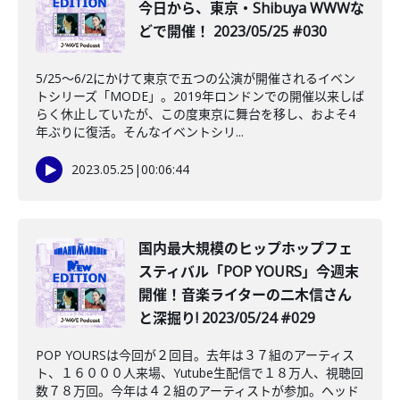
今日から、東京・Shibuya WWWな
どで開催！ 2023/05/25 #030
5/25〜6/2にかけて東京で五つの公演が開催されるイベン
トシリーズ「MODE」。2019年ロンドンでの開催以来しば
らく休止していたが、この度東京に舞台を移し、およそ4
年ぶりに復活。そんなイベントシリ...
2023.05.25
|
00:06:44
国内最大規模のヒップホップフェ
スティバル「POP YOURS」今週末
開催！音楽ライターの二木信さん
と深掘り! 2023/05/24 #029
POP YOURSは今回が２回目。去年は３７組のアーティス
ト、１６０００人来場、Yutube生配信で１８万人、視聴回
数７８万回。今年は４２組のアーティストが参加。ヘッド