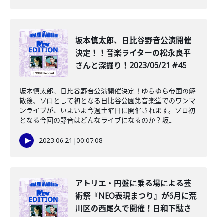
坂本慎太郎、日比谷野音公演開催
決定！！音楽ライターの松永良平
さんと深掘り！2023/06/21 #45
坂本慎太郎、日比谷野音公演開催決定！ゆらゆら帝国の解
散後、ソロとして初となる日比谷公園第音楽堂でのワンマ
ンライブが、いよいよ今週土曜日に開催されます。ソロ初
となる今回の野音はどんなライブになるのか？坂...
2023.06.21
|
00:07:08
アトリエ・円盤に乗る場による芸
術祭『NEO表現まつり』が6月に荒
川区の西尾久で開催！日和下駄さ