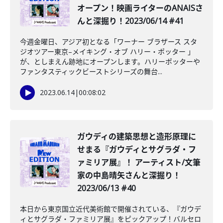
オープン！映画ライターのANAISさ
んと深掘り！2023/06/14 #41
今週金曜日、アジア初となる「ワーナー ブラザース スタ
ジオツアー東京–メイキング・オブ ハリー・ポッター 」
が、としまえん跡地にオープンします。ハリーポッターや
ファンタスティックビーストシリーズの舞台...
2023.06.14
|
00:08:02
ガウディの建築思想と造形原理に
せまる『ガウディとサグラダ・フ
ァミリア展』！ アーティスト/文筆
家の中島晴矢さんと深掘り！
2023/06/13 #40
本日から東京国立近代美術館で開催されている、『ガウデ
ィとサグラダ・ファミリア展』をピックアップ！バルセロ