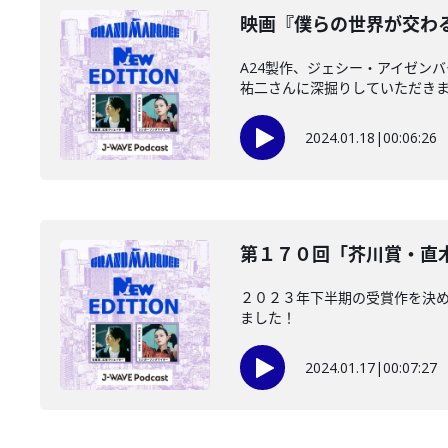
映画『僕らの世界が交わるま
A24製作、ジェシー・アイゼン
祐二さんに深掘りしていただき
2024.01.18
|
00:06:26
第１７０回「芥川賞・直木賞
２０２３年下半期の受賞作を決
ました！
2024.01.17
|
00:07:27