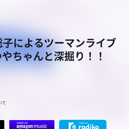
と柴田聡子によるツーマンライブ
つやちゃんと深掘り！！
いて