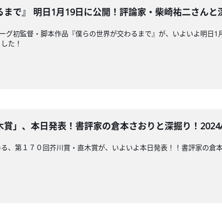
で』 明日1月19日に公開！評論家・柴崎祐二さんと深掘り！2
バーグ初監督・脚本作品『僕らの世界が交わるまで』が、いよいよ明日1
ました！
」、本日発表！書評家の倉本さおりと深掘り！2024/1/1
める、第１７０回芥川賞・直木賞が、いよいよ本日発表！！書評家の倉