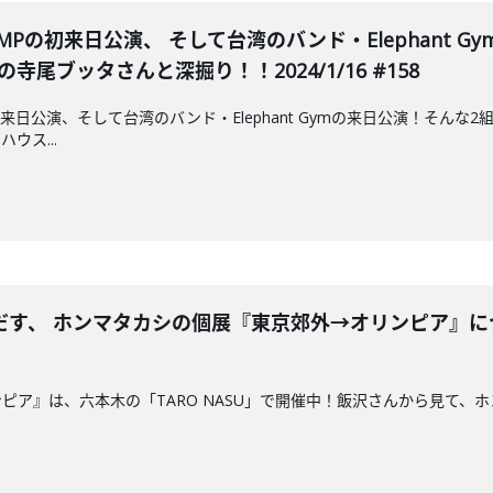
Pの初来日公演、 そして台湾のバンド・Elephant Gym
表の寺尾ブッタさんと深掘り！！2024/1/16 #158
初来日公演、そして台湾のバンド・Elephant Gymの来日公演！そん
ウス...
だす、 ホンマタカシの個展『東京郊外→オリンピア』
ピア』は、六本木の「TARO NASU」で開催中！飯沢さんから見て、