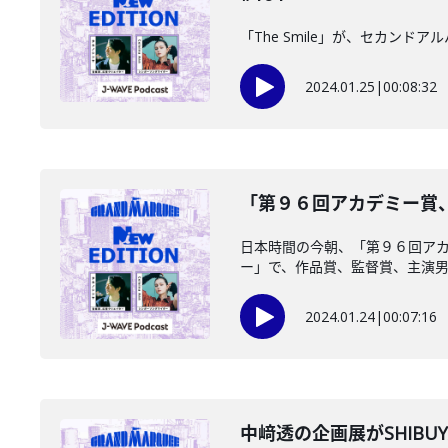
「The Smile」が、セカンド
2024.01.25
|
00:08:32
「第９６回アカデミー賞、ノ
日本時間の今朝、「第９６回ア
ー」で、作品賞、監督賞、主演男優
2024.01.24
|
00:07:16
中﨑透の企画展がSHIBUY